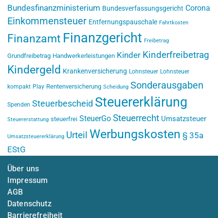
Bundesfinanzministerium
Corona
Bundesverfassungsgericht
Einkommensteuer
Entfernungspauschale
Fahrtkosten
Finanzgericht
Finanzamt
Freibetrag
Kinderfreibetrag
Kinder
Grundfreibetrag
Handwerkerleistungen
Kindergeld
Krankenversicherung
Lohnsteuer
Lohnsteuer
Sonderausgaben
Rentenversicherung
kompakt
Play
Scheidung
Steuererklärung
Steuerbescheid
Spenden
Steuerrecht
SteuerGo
Umsatzsteuer
steuerfrei
Steuererstattung
Werbungskosten
Urteil
§ 35a
Umsatzsteuererklärung
EStG
Über uns
Impressum
AGB
Datenschutz
Barrierefreiheit