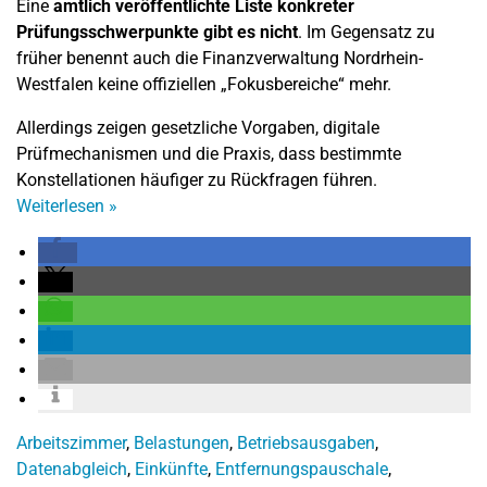
Eine
amtlich veröffentlichte Liste konkreter
Prüfungsschwerpunkte gibt es nicht
. Im Gegensatz zu
früher benennt auch die Finanzverwaltung Nordrhein-
Westfalen keine offiziellen „Fokusbereiche“ mehr.
Allerdings zeigen gesetzliche Vorgaben, digitale
Prüfmechanismen und die Praxis, dass bestimmte
Konstellationen häufiger zu Rückfragen führen.
Weiterlesen
»
Arbeitszimmer
,
Belastungen
,
Betriebsausgaben
,
Datenabgleich
,
Einkünfte
,
Entfernungspauschale
,