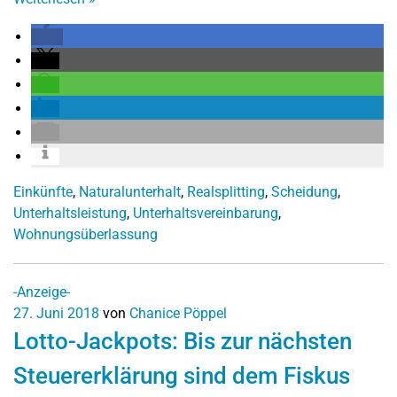
Einkünfte
,
Naturalunterhalt
,
Realsplitting
,
Scheidung
,
Unterhaltsleistung
,
Unterhaltsvereinbarung
,
Wohnungsüberlassung
-Anzeige-
27. Juni 2018
von
Chanice Pöppel
Lotto-Jackpots: Bis zur nächsten
Steuererklärung sind dem Fiskus