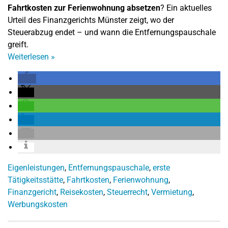
Fahrtkosten zur Ferienwohnung absetzen
? Ein aktuelles
Urteil des Finanzgerichts Münster zeigt, wo der
Steuerabzug endet – und wann die Entfernungspauschale
greift.
Weiterlesen
»
Eigenleistungen
,
Entfernungspauschale
,
erste
Tätigkeitsstätte
,
Fahrtkosten
,
Ferienwohnung
,
Finanzgericht
,
Reisekosten
,
Steuerrecht
,
Vermietung
,
Werbungskosten