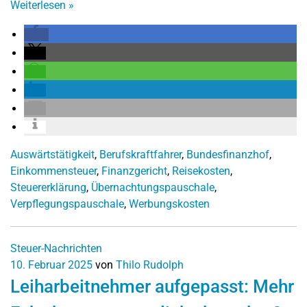
Weiterlesen
»
Auswärtstätigkeit
,
Berufskraftfahrer
,
Bundesfinanzhof
,
Einkommensteuer
,
Finanzgericht
,
Reisekosten
,
Steuererklärung
,
Übernachtungspauschale
,
Verpflegungspauschale
,
Werbungskosten
Steuer-Nachrichten
10. Februar 2025
von
Thilo Rudolph
Leiharbeitnehmer aufgepasst: Mehr