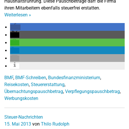
Haushaltsführung. Diese Pauschbeträge darf die Firma
ihren Mitarbeitern ebenfalls steuerfrei erstatten.
Weiterlesen
»
BMF
,
BMF-Schreiben
,
Bundesfinanzministerium
,
Reisekosten
,
Steuererstattung
,
Übernachtungspauschbetrag
,
Verpflegungspauschbetrag
,
Werbungskosten
Steuer-Nachrichten
15. Mai 2013
von
Thilo Rudolph