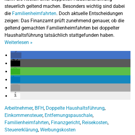
steuerlich geltend machen. Besonders wichtig sind dabei
die
Familienheimfahrten
. Doch aktuelle Entscheidungen
zeigen: Das Finanzamt prüft zunehmend genauer, ob die
geltend gemachten Familienheimfahrten bei doppelter
Haushaltsführung tatsächlich stattgefunden haben.
Weiterlesen
»
Arbeitnehmer
,
BFH
,
Doppelte Haushaltsführung
,
Einkommensteuer
,
Entfernungspauschale
,
Familienheimfahrten
,
Finanzgericht
,
Reisekosten
,
Steuererklärung
,
Werbungskosten