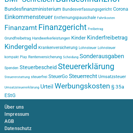
Bundesfinanzministerium
Corona
Bundesverfassungsgericht
Einkommensteuer
Entfernungspauschale
Fahrtkosten
Finanzgericht
Finanzamt
Freibetrag
Kinderfreibetrag
Kinder
Grundfreibetrag
Handwerkerleistungen
Kindergeld
Krankenversicherung
Lohnsteuer
Lohnsteuer
Sonderausgaben
Rentenversicherung
kompakt
Play
Scheidung
Steuererklärung
Steuerbescheid
Spenden
Steuerrecht
SteuerGo
Umsatzsteuer
steuerfrei
Steuererstattung
Werbungskosten
Urteil
§ 35a
Umsatzsteuererklärung
EStG
Über uns
Impressum
AGB
Datenschutz