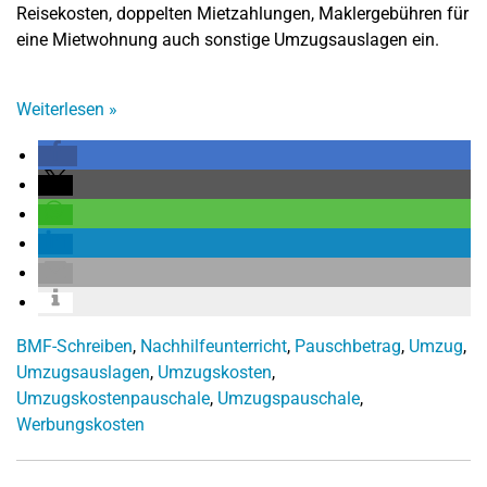
Reisekosten, doppelten Mietzahlungen, Maklergebühren für
eine Mietwohnung auch sonstige Umzugsauslagen ein.
Weiterlesen
»
BMF-Schreiben
,
Nachhilfeunterricht
,
Pauschbetrag
,
Umzug
,
Umzugsauslagen
,
Umzugskosten
,
Umzugskostenpauschale
,
Umzugspauschale
,
Werbungskosten