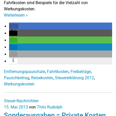
Fahrtkosten sind Beispiele für die Vielzahl von
Werbungskosten.
Weiterlesen
»
Entfernungspauschale
,
Fahrtkosten
,
Freibeträge
,
Pauschbetrag
,
Reisekosten
,
Steuererklärung 2012
,
Werbungskosten
Steuer-Nachrichten
15. Mai 2013
von
Thilo Rudolph
Sonderausgaben = Private Kosten