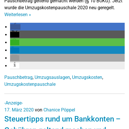
Pauschbetrag geltend gemacht werden (§ 10 BUKG). Jetzt
wurde die Umzugskostenpauschale 2020 neu geregelt.
Weiterlesen
»
Pauschbetrag
,
Umzugsauslagen
,
Umzugskosten
,
Umzugskostenpauschale
-Anzeige-
17. März 2020
von
Chanice Pöppel
Steuertipps rund um Bankkonten –