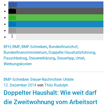
BFH
,
BMF
,
BMF-Schreiben
,
Bundesfinanzhof
,
Bundesfinanzministerium
,
Doppelte Haushaltsführung
,
Pauschbetrag
,
Steuererklärung
,
Steuertipp
,
Urteil
,
Werbungskosten
BMF-Schreiben
Steuer-Nachrichten
Urteile
12. Dezember 2014
von
Thilo Rudolph
Doppelter Haushalt: Wie weit darf
die Zweitwohnung vom Arbeitsort