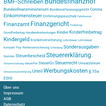
Bundesfinanzhof
BMF-Schreiben
Bundesfinanzministerium
Corona
Bundesverfassungsgericht
Einkommensteuer
Entfernungspauschale
Fahrtkosten
Finanzgericht
Finanzamt
Freibetrag
Kinderfreibetrag
Kinder
Grundfreibetrag
Handwerkerleistungen
Kindergeld
Krankenversicherung
Lohnsteuer
Lohnsteuer
Sonderausgaben
Rentenversicherung
kompakt
Play
Scheidung
Steuererklärung
Steuerbescheid
Spenden
Steuerrecht
SteuerGo
Umsatzsteuer
steuerfrei
Steuererstattung
Werbungskosten
Urteil
§ 35a
Umsatzsteuererklärung
EStG
Über uns
Impressum
AGB
Datenschutz