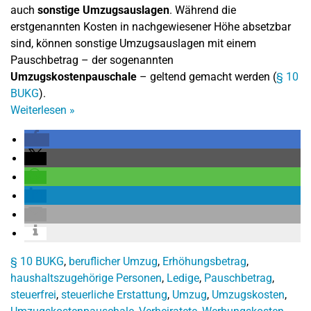
auch
sonstige Umzugsauslagen
. Während die
erstgenannten Kosten in nachgewiesener Höhe absetzbar
sind, können sonstige Umzugsauslagen mit einem
Pauschbetrag – der sogenannten
Umzugskostenpauschale
– geltend gemacht werden (
§ 10
BUKG
).
Weiterlesen
»
§ 10 BUKG
,
beruflicher Umzug
,
Erhöhungsbetrag
,
haushaltszugehörige Personen
,
Ledige
,
Pauschbetrag
,
steuerfrei
,
steuerliche Erstattung
,
Umzug
,
Umzugskosten
,