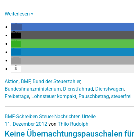
Weiterlesen
»
Aktion
,
BMF
,
Bund der Steuerzahler
,
Bundesfinanzministerium
,
Dienstfahrrad
,
Dienstwagen
,
Freibeträge
,
Lohnsteuer kompakt
,
Pauschbetrag
,
steuerfrei
BMF-Schreiben
Steuer-Nachrichten
Urteile
11. Dezember 2012
von
Thilo Rudolph
Keine Übernachtungspauschalen für