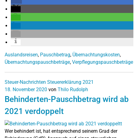
Auslandsreisen
,
Pauschbetrag
,
Übernachtungskosten
,
Übernachtungspauschbeträge
,
Verpflegungspauschbeträge
Steuer-Nachrichten
Steuererklärung 2021
18. November 2020
von
Thilo Rudolph
Behinderten-Pauschbetrag wird ab
2021 verdoppelt
Wer behindert ist, hat entsprechend seinem Grad der