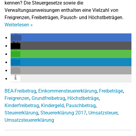
kennen? Die Steuergesetze sowie die
Verwaltungsanweisungen enthalten eine Vielzahl von
Freigrenzen, Freibeträgen, Pausch- und Höchstbeträgen.
Weiterlesen
»
BEA-Freibetrag
,
Einkommensteuererklärung
,
Freibeträge
,
Freigrenzen
,
Grundfreibetrag
,
Höchstbeträge
,
Kinderfreibetrag
,
Kindergeld
,
Pauschbetrag
,
Steuererklärung
,
Steuererklärung 2017
,
Umsatzsteuer
,
Umsatzsteuererklärung