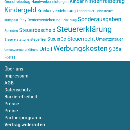
Kinderfreibetrag
Kinder
Grundfreibetrag
Handwerkerleistungen
Kindergeld
Krankenversicherung
Lohnsteuer
Lohnsteuer
Sonderausgaben
Rentenversicherung
kompakt
Play
Scheidung
Steuererklärung
Steuerbescheid
Spenden
Steuerrecht
SteuerGo
Umsatzsteuer
steuerfrei
Steuererstattung
Werbungskosten
Urteil
§ 35a
Umsatzsteuererklärung
EStG
Über uns
Impressum
AGB
Datenschutz
Barrierefreiheit
Presse
Preise
Partnerprogramm
Vertrag widerrufen