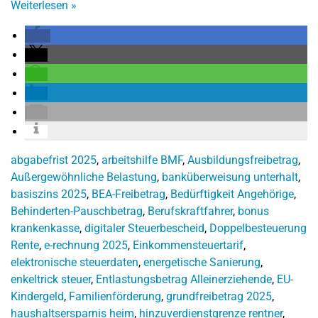
Weiterlesen
»
abgabefrist 2025
,
arbeitshilfe BMF
,
Ausbildungsfreibetrag
,
Außergewöhnliche Belastung
,
banküberweisung unterhalt
,
basiszins 2025
,
BEA-Freibetrag
,
Bedürftigkeit Angehörige
,
Behinderten-Pauschbetrag
,
Berufskraftfahrer
,
bonus
krankenkasse
,
digitaler Steuerbescheid
,
Doppelbesteuerung
Rente
,
e-rechnung 2025
,
Einkommensteuertarif
,
elektronische steuerdaten
,
energetische Sanierung
,
enkeltrick steuer
,
Entlastungsbetrag Alleinerziehende
,
EU-
Kindergeld
,
Familienförderung
,
grundfreibetrag 2025
,
haushaltsersparnis heim
,
hinzuverdienstgrenze rentner
,