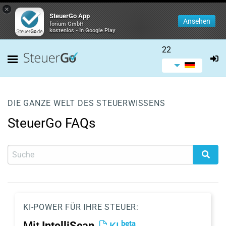
×
SteuerGo App
Ansehen
forium GmbH
kostenlos - In Google Play
22
DIE GANZE WELT DES STEUERWISSENS
SteuerGo FAQs
KI-POWER FÜR IHRE STEUER:
beta
Mit
IntelliScan