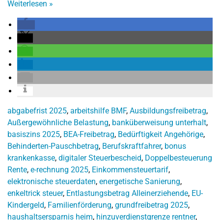
Weiterlesen
»
abgabefrist 2025
,
arbeitshilfe BMF
,
Ausbildungsfreibetrag
,
Außergewöhnliche Belastung
,
banküberweisung unterhalt
,
basiszins 2025
,
BEA-Freibetrag
,
Bedürftigkeit Angehörige
,
Behinderten-Pauschbetrag
,
Berufskraftfahrer
,
bonus
krankenkasse
,
digitaler Steuerbescheid
,
Doppelbesteuerung
Rente
,
e-rechnung 2025
,
Einkommensteuertarif
,
elektronische steuerdaten
,
energetische Sanierung
,
enkeltrick steuer
,
Entlastungsbetrag Alleinerziehende
,
EU-
Kindergeld
,
Familienförderung
,
grundfreibetrag 2025
,
haushaltsersparnis heim
,
hinzuverdienstgrenze rentner
,