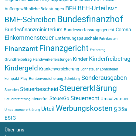
Altersvorsorge
Arbeitszimmer
BFH-Urteil
BFH
Außergewöhnliche Belastungen
BMF
Bundesfinanzhof
BMF-Schreiben
Bundesfinanzministerium
Corona
Bundesverfassungsgericht
Einkommensteuer
Entfernungspauschale
Fahrtkosten
Finanzgericht
Finanzamt
Freibetrag
Kinderfreibetrag
Kinder
Grundfreibetrag
Handwerkerleistungen
Kindergeld
Krankenversicherung
Lohnsteuer
Lohnsteuer
Sonderausgaben
Rentenversicherung
kompakt
Play
Scheidung
Steuererklärung
Steuerbescheid
Spenden
Steuerrecht
SteuerGo
Umsatzsteuer
steuerfrei
Steuererstattung
Werbungskosten
Urteil
§ 35a
Umsatzsteuererklärung
EStG
Über uns