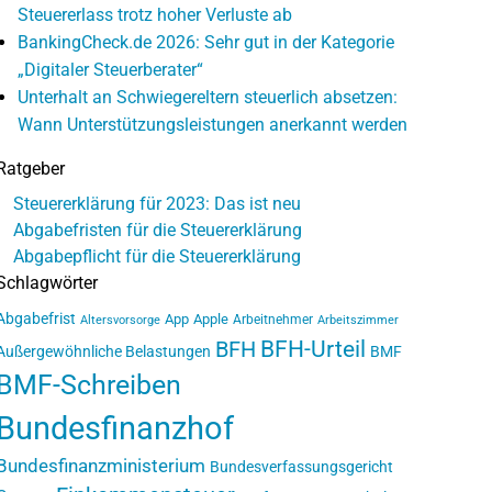
Steuererlass trotz hoher Verluste ab
BankingCheck.de 2026: Sehr gut in der Kategorie
„Digitaler Steuerberater“
Unterhalt an Schwiegereltern steuerlich absetzen:
Wann Unterstützungsleistungen anerkannt werden
Ratgeber
Steuererklärung für 2023: Das ist neu
Abgabefristen für die Steuererklärung
Abgabepflicht für die Steuererklärung
Schlagwörter
Abgabefrist
App
Apple
Arbeitnehmer
Altersvorsorge
Arbeitszimmer
BFH-Urteil
BFH
Außergewöhnliche Belastungen
BMF
BMF-Schreiben
Bundesfinanzhof
Bundesfinanzministerium
Bundesverfassungsgericht