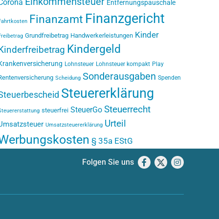
Einkommensteuer
Corona
Entfernungspauschale
Finanzgericht
Finanzamt
Fahrtkosten
Kinder
Grundfreibetrag
Handwerkerleistungen
Freibetrag
Kindergeld
Kinderfreibetrag
Krankenversicherung
Lohnsteuer
Lohnsteuer kompakt
Play
Sonderausgaben
Rentenversicherung
Spenden
Scheidung
Steuererklärung
Steuerbescheid
Steuerrecht
SteuerGo
steuerfrei
Steuererstattung
Urteil
Umsatzsteuer
Umsatzsteuererklärung
Werbungskosten
§ 35a EStG
Folgen Sie uns
Facebook
X
Instagram