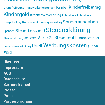
Freibetrag
Kinderfreibetrag
Kinder
Grundfreibetrag
Handwerkerleistungen
Kindergeld
Krankenversicherung
Lohnsteuer
Lohnsteuer
Sonderausgaben
Rentenversicherung
kompakt
Play
Scheidung
Steuererklärung
Steuerbescheid
Spenden
Steuerrecht
SteuerGo
Umsatzsteuer
steuerfrei
Steuererstattung
Werbungskosten
Urteil
§ 35a
Umsatzsteuererklärung
EStG
Über uns
Impressum
AGB
Datenschutz
Barrierefreiheit
Presse
Preise
Partnerprogramm