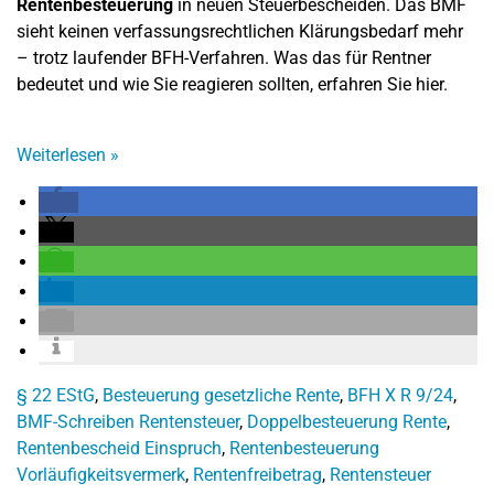
Rentenbesteuerung
in neuen Steuerbescheiden. Das BMF
sieht keinen verfassungsrechtlichen Klärungsbedarf mehr
– trotz laufender BFH-Verfahren. Was das für Rentner
bedeutet und wie Sie reagieren sollten, erfahren Sie hier.
Weiterlesen
»
§ 22 EStG
,
Besteuerung gesetzliche Rente
,
BFH X R 9/24
,
BMF-Schreiben Rentensteuer
,
Doppelbesteuerung Rente
,
Rentenbescheid Einspruch
,
Rentenbesteuerung
Vorläufigkeitsvermerk
,
Rentenfreibetrag
,
Rentensteuer