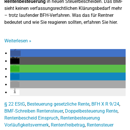
Rentenbesteuerung
in neuen Steuerbescheiden. Das BMF
sieht keinen verfassungsrechtlichen Klärungsbedarf mehr
– trotz laufender BFH-Verfahren. Was das für Rentner
bedeutet und wie Sie reagieren sollten, erfahren Sie hier.
Weiterlesen
»
§ 22 EStG
,
Besteuerung gesetzliche Rente
,
BFH X R 9/24
,
BMF-Schreiben Rentensteuer
,
Doppelbesteuerung Rente
,
Rentenbescheid Einspruch
,
Rentenbesteuerung
Vorläufigkeitsvermerk
,
Rentenfreibetrag
,
Rentensteuer