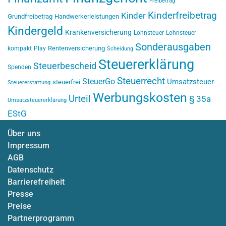
Freibetrag
Kinderfreibetrag
Kinder
Grundfreibetrag
Handwerkerleistungen
Kindergeld
Krankenversicherung
Lohnsteuer
Lohnsteuer
Sonderausgaben
Rentenversicherung
kompakt
Play
Scheidung
Steuererklärung
Steuerbescheid
Spenden
Steuerrecht
SteuerGo
Umsatzsteuer
steuerfrei
Steuererstattung
Werbungskosten
Urteil
§ 35a
Umsatzsteuererklärung
EStG
Über uns
Impressum
AGB
Datenschutz
Barrierefreiheit
Presse
Preise
Partnerprogramm