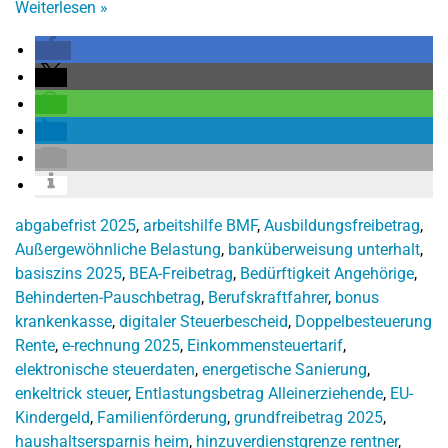
Weiterlesen
»
abgabefrist 2025
,
arbeitshilfe BMF
,
Ausbildungsfreibetrag
,
Außergewöhnliche Belastung
,
banküberweisung unterhalt
,
basiszins 2025
,
BEA-Freibetrag
,
Bedürftigkeit Angehörige
,
Behinderten-Pauschbetrag
,
Berufskraftfahrer
,
bonus
krankenkasse
,
digitaler Steuerbescheid
,
Doppelbesteuerung
Rente
,
e-rechnung 2025
,
Einkommensteuertarif
,
elektronische steuerdaten
,
energetische Sanierung
,
enkeltrick steuer
,
Entlastungsbetrag Alleinerziehende
,
EU-
Kindergeld
,
Familienförderung
,
grundfreibetrag 2025
,
haushaltsersparnis heim
,
hinzuverdienstgrenze rentner
,