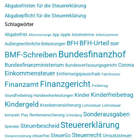
Abgabefristen für die Steuererklärung
Abgabepflicht für die Steuererklärung
Schlagwörter
Abgabefrist
App
Apple
Arbeitnehmer
Altersvorsorge
Arbeitszimmer
BFH-Urteil
BFH
Außergewöhnliche Belastungen
BMF
Bundesfinanzhof
BMF-Schreiben
Bundesfinanzministerium
Corona
Bundesverfassungsgericht
Einkommensteuer
Entfernungspauschale
Fahrtkosten
Finanzgericht
Finanzamt
Freibetrag
Kinderfreibetrag
Kinder
Grundfreibetrag
Handwerkerleistungen
Kindergeld
Krankenversicherung
Lohnsteuer
Lohnsteuer
Sonderausgaben
Rentenversicherung
kompakt
Play
Scheidung
Steuererklärung
Steuerbescheid
Spenden
Steuerrecht
SteuerGo
Umsatzsteuer
steuerfrei
Steuererstattung