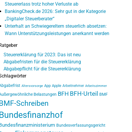
Steuererlass trotz hoher Verluste ab
BankingCheck.de 2026: Sehr gut in der Kategorie
„Digitaler Steuerberater“
Unterhalt an Schwiegereltern steuerlich absetzen:
Wann Unterstützungsleistungen anerkannt werden
Ratgeber
Steuererklärung für 2023: Das ist neu
Abgabefristen für die Steuererklärung
Abgabepflicht für die Steuererklärung
Schlagwörter
Abgabefrist
App
Apple
Arbeitnehmer
Altersvorsorge
Arbeitszimmer
BFH-Urteil
BFH
Außergewöhnliche Belastungen
BMF
BMF-Schreiben
Bundesfinanzhof
Bundesfinanzministerium
Bundesverfassungsgericht