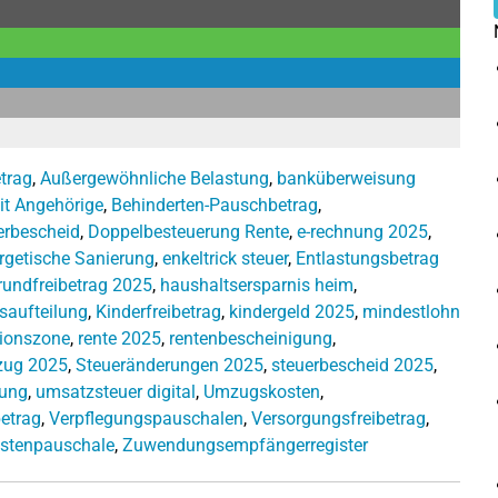
trag
,
Außergewöhnliche Belastung
,
banküberweisung
it Angehörige
,
Behinderten-Pauschbetrag
,
uerbescheid
,
Doppelbesteuerung Rente
,
e-rechnung 2025
,
rgetische Sanierung
,
enkeltrick steuer
,
Entlastungsbetrag
rundfreibetrag 2025
,
haushaltsersparnis heim
,
saufteilung
,
Kinderfreibetrag
,
kindergeld 2025
,
mindestlohn
sionszone
,
rente 2025
,
rentenbescheinigung
,
zug 2025
,
Steueränderungen 2025
,
steuerbescheid 2025
,
rung
,
umsatzsteuer digital
,
Umzugskosten
,
etrag
,
Verpflegungspauschalen
,
Versorgungsfreibetrag
,
stenpauschale
,
Zuwendungsempfängerregister