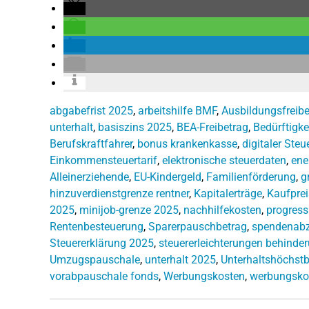
abgabefrist 2025
,
arbeitshilfe BMF
,
Ausbildungsfreibe
unterhalt
,
basiszins 2025
,
BEA-Freibetrag
,
Bedürftigke
Berufskraftfahrer
,
bonus krankenkasse
,
digitaler Ste
Einkommensteuertarif
,
elektronische steuerdaten
,
ene
Alleinerziehende
,
EU-Kindergeld
,
Familienförderung
,
g
hinzuverdienstgrenze rentner
,
Kapitalerträge
,
Kaufprei
2025
,
minijob-grenze 2025
,
nachhilfekosten
,
progres
Rentenbesteuerung
,
Sparerpauschbetrag
,
spendenab
Steuererklärung 2025
,
steuererleichterungen behinde
Umzugspauschale
,
unterhalt 2025
,
Unterhaltshöchstb
vorabpauschale fonds
,
Werbungskosten
,
werbungsko