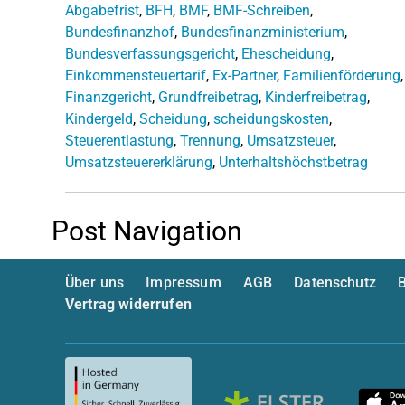
Abgabefrist
,
BFH
,
BMF
,
BMF-Schreiben
,
Bundesfinanzhof
,
Bundesfinanzministerium
,
Bundesverfassungsgericht
,
Ehescheidung
,
Einkommensteuertarif
,
Ex-Partner
,
Familienförderung
,
Finanzgericht
,
Grundfreibetrag
,
Kinderfreibetrag
,
Kindergeld
,
Scheidung
,
scheidungskosten
,
Steuerentlastung
,
Trennung
,
Umsatzsteuer
,
Umsatzsteuererklärung
,
Unterhaltshöchstbetrag
Post Navigation
Über uns
Impressum
AGB
Datenschutz
B
Vertrag widerrufen