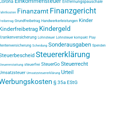
Einkommensteuer
Corona
Entfernungspauschale
Finanzgericht
Finanzamt
Fahrtkosten
Kinder
Grundfreibetrag
Handwerkerleistungen
Freibetrag
Kindergeld
Kinderfreibetrag
Krankenversicherung
Lohnsteuer
Lohnsteuer kompakt
Play
Sonderausgaben
Rentenversicherung
Spenden
Scheidung
Steuererklärung
Steuerbescheid
Steuerrecht
SteuerGo
steuerfrei
Steuererstattung
Urteil
Umsatzsteuer
Umsatzsteuererklärung
Werbungskosten
§ 35a EStG