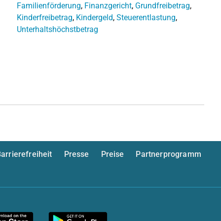
Familienförderung
,
Finanzgericht
,
Grundfreibetrag
,
Kinderfreibetrag
,
Kindergeld
,
Steuerentlastung
,
Unterhaltshöchstbetrag
arrierefreiheit
Presse
Preise
Partnerprogramm