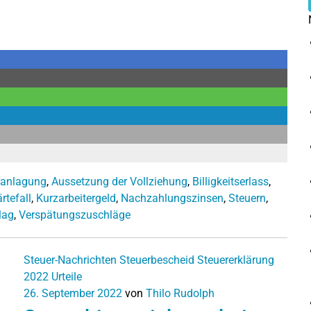
ranlagung
,
Aussetzung der Vollziehung
,
Billigkeitserlass
,
rtefall
,
Kurzarbeitergeld
,
Nachzahlungszinsen
,
Steuern
,
lag
,
Verspätungszuschläge
Steuer-Nachrichten
Steuerbescheid
Steuererklärung
2022
Urteile
26. September 2022
von
Thilo Rudolph