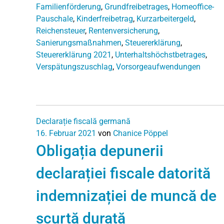
Familienförderung
,
Grundfreibetrages
,
Homeoffice-
Pauschale
,
Kinderfreibetrag
,
Kurzarbeitergeld
,
Reichensteuer
,
Rentenversicherung
,
Sanierungsmaßnahmen
,
Steuererklärung
,
Steuererklärung 2021
,
Unterhaltshöchstbetrages
,
Verspätungszuschlag
,
Vorsorgeaufwendungen
Declarație fiscală germană
16. Februar 2021
von
Chanice Pöppel
Obligația depunerii
declarației fiscale datorită
indemnizației de muncă de
scurtă durată