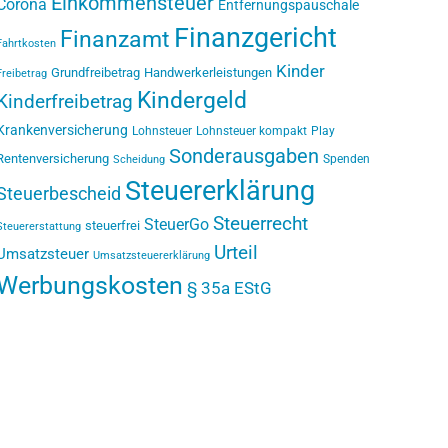
Einkommensteuer
Corona
Entfernungspauschale
Finanzgericht
Finanzamt
Fahrtkosten
Kinder
Grundfreibetrag
Handwerkerleistungen
Freibetrag
Kindergeld
Kinderfreibetrag
Krankenversicherung
Lohnsteuer
Lohnsteuer kompakt
Play
Sonderausgaben
Rentenversicherung
Spenden
Scheidung
Steuererklärung
Steuerbescheid
Steuerrecht
SteuerGo
steuerfrei
Steuererstattung
Urteil
Umsatzsteuer
Umsatzsteuererklärung
Werbungskosten
§ 35a EStG