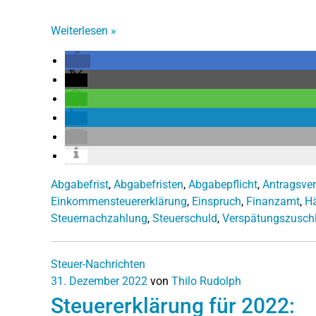
Weiterlesen
»
Abgabefrist
,
Abgabefristen
,
Abgabepflicht
,
Antragsve
Einkommensteuererklärung
,
Einspruch
,
Finanzamt
,
Hä
Steuernachzahlung
,
Steuerschuld
,
Verspätungszusch
Steuer-Nachrichten
31. Dezember 2022
von
Thilo Rudolph
Steuererklärung für 2022: