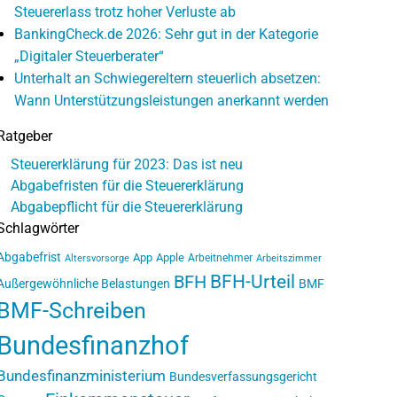
Steuererlass trotz hoher Verluste ab
BankingCheck.de 2026: Sehr gut in der Kategorie
„Digitaler Steuerberater“
Unterhalt an Schwiegereltern steuerlich absetzen:
Wann Unterstützungsleistungen anerkannt werden
Ratgeber
Steuererklärung für 2023: Das ist neu
Abgabefristen für die Steuererklärung
Abgabepflicht für die Steuererklärung
Schlagwörter
Abgabefrist
App
Apple
Arbeitnehmer
Altersvorsorge
Arbeitszimmer
BFH-Urteil
BFH
Außergewöhnliche Belastungen
BMF
BMF-Schreiben
Bundesfinanzhof
Bundesfinanzministerium
Bundesverfassungsgericht