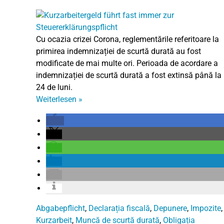
Cu ocazia crizei Corona, reglementările referitoare la
primirea indemnizației de scurtă durată au fost
modificate de mai multe ori. Perioada de acordare a
indemnizației de scurtă durată a fost extinsă până la
24 de luni.
Weiterlesen
»
Abgabepflicht
,
Declarația fiscală
,
Depunere
,
Impozite
,
Kurzarbeit
,
Muncă de scurtă durată
,
Obligația