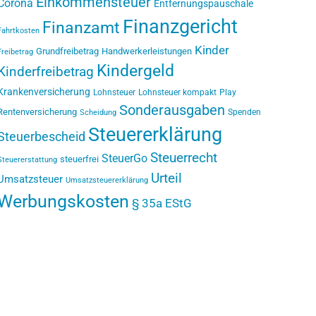
Einkommensteuer
Corona
Entfernungspauschale
Finanzgericht
Finanzamt
Fahrtkosten
Kinder
Grundfreibetrag
Handwerkerleistungen
Freibetrag
Kindergeld
Kinderfreibetrag
Krankenversicherung
Lohnsteuer
Lohnsteuer kompakt
Play
Sonderausgaben
Rentenversicherung
Spenden
Scheidung
Steuererklärung
Steuerbescheid
Steuerrecht
SteuerGo
steuerfrei
Steuererstattung
Urteil
Umsatzsteuer
Umsatzsteuererklärung
Werbungskosten
§ 35a EStG