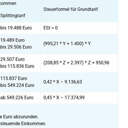
inkommen
Steuerformel für Grundtarif
Splittingtarif
bis 19.488 Euro
ESt = 0
19.489 Euro
(995,21 * Y + 1.400) * Y
bis 29.506 Euro
29.507 Euro
(208,85 * Z + 2.397) * Z + 950,96
bis 115.836 Euro
115.837 Euro
0,42 * X – 9.136,63
bis 549.224 Euro
ab 549.226 Euro
0,45 * X – 17.374,99
le Euro abzurunden.
versteuernde Einkommen.