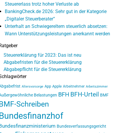
Steuererlass trotz hoher Verluste ab
BankingCheck.de 2026: Sehr gut in der Kategorie
„Digitaler Steuerberater“
Unterhalt an Schwiegereltern steuerlich absetzen:
Wann Unterstützungsleistungen anerkannt werden
Ratgeber
Steuererklärung für 2023: Das ist neu
Abgabefristen für die Steuererklärung
Abgabepflicht für die Steuererklärung
Schlagwörter
Abgabefrist
App
Apple
Arbeitnehmer
Altersvorsorge
Arbeitszimmer
BFH-Urteil
BFH
Außergewöhnliche Belastungen
BMF
BMF-Schreiben
Bundesfinanzhof
Bundesfinanzministerium
Bundesverfassungsgericht