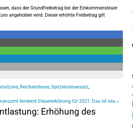
sen, dass der Grundfreibetrag bei der Einkommensteuer
uro angehoben wird. Dieser erhöhte Freibetrag gilt
onalzone
,
Reichensteuer
,
Spitzensteuersatz
,
Finanzamt bindend
Steuererklärung für 2021: Das ist neu
»
ntlastung: Erhöhung des