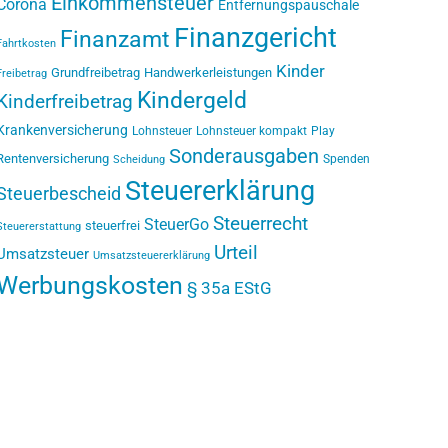
Einkommensteuer
Corona
Entfernungspauschale
Finanzgericht
Finanzamt
Fahrtkosten
Kinder
Grundfreibetrag
Handwerkerleistungen
Freibetrag
Kindergeld
Kinderfreibetrag
Krankenversicherung
Lohnsteuer
Lohnsteuer kompakt
Play
Sonderausgaben
Rentenversicherung
Spenden
Scheidung
Steuererklärung
Steuerbescheid
Steuerrecht
SteuerGo
steuerfrei
Steuererstattung
Urteil
Umsatzsteuer
Umsatzsteuererklärung
Werbungskosten
§ 35a EStG