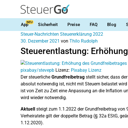
NEU
App
Sicherheit
Preise
FAQ
Blog
Steuer-Nachrichten
Steuererklärung 2022
30. Dezember 2021
von
Thilo Rudolph
Steuerentlastung: Erhöhung
pixabay/stevepb
Lizenz:
Pixabay Lizenz
Der steuerliche
Grundfreibetrag
stellt sicher, dass d
absolut notwendig ist, nicht mit Steuern belastet w
ist von Zeit zu Zeit eine Anpassung an die Inflation 
wird wieder notwendig.
Aktuell
steigt zum 1.1.2022 der Grundfreibetrag von 9
Verheiratete gilt der doppelte Betrag (§ 32a EStG, geä
1.12.2020).