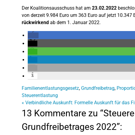
Der Koalitionsausschuss hat am
23.02.2022
beschlos
von derzeit 9.984 Euro um 363 Euro auf jetzt 10.347 E
rückwirkend
ab dem 1. Januar 2022.
Familienentlastungsgesetz
,
Grundfreibetrag
,
Proporti
Steuerentlastung
«
Verbindliche Auskunft: Formelle Auskunft für das 
13 Kommentare zu “Steuere
Grundfreibetrages 2022”: