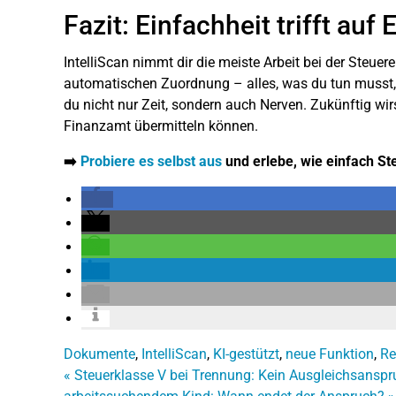
Fazit: Einfachheit trifft auf 
IntelliScan nimmt dir die meiste Arbeit bei der Steuer
automatischen Zuordnung – alles, was du tun musst, i
du nicht nur Zeit, sondern auch Nerven. Zukünftig wir
Finanzamt übermitteln können.
➡️
Probiere es selbst aus
und erlebe, wie einfach St
Dokumente
,
IntelliScan
,
KI-gestützt
,
neue Funktion
,
Re
«
Steuerklasse V bei Trennung: Kein Ausgleichsanspru