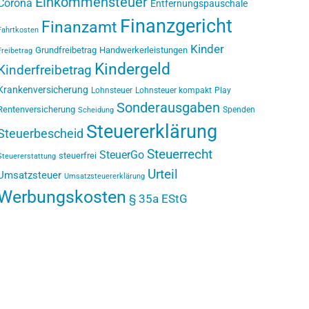
Einkommensteuer
Corona
Entfernungspauschale
Finanzgericht
Finanzamt
Fahrtkosten
Kinder
Grundfreibetrag
Handwerkerleistungen
Freibetrag
Kindergeld
Kinderfreibetrag
Krankenversicherung
Lohnsteuer
Lohnsteuer kompakt
Play
Sonderausgaben
Rentenversicherung
Spenden
Scheidung
Steuererklärung
Steuerbescheid
Steuerrecht
SteuerGo
steuerfrei
Steuererstattung
Urteil
Umsatzsteuer
Umsatzsteuererklärung
Werbungskosten
§ 35a EStG