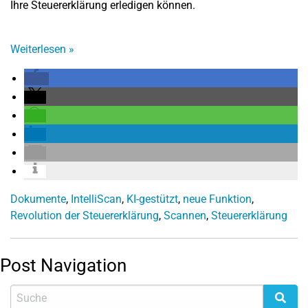
Ihre Steuererklärung erledigen können.
Weiterlesen
»
Dokumente
,
IntelliScan
,
KI-gestützt
,
neue Funktion
,
Revolution der Steuererklärung
,
Scannen
,
Steuererklärung
Post Navigation