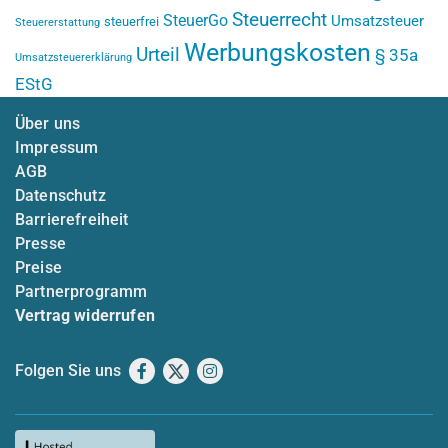
Steuerrecht
SteuerGo
Umsatzsteuer
steuerfrei
Steuererstattung
Werbungskosten
Urteil
§ 35a
Umsatzsteuererklärung
EStG
Über uns
Impressum
AGB
Datenschutz
Barrierefreiheit
Presse
Preise
Partnerprogramm
Vertrag widerrufen
Folgen Sie uns
Facebook
X
Instagram