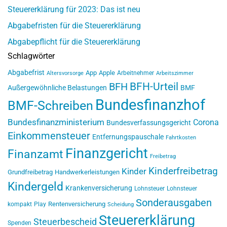
Steuererklärung für 2023: Das ist neu
Abgabefristen für die Steuererklärung
Abgabepflicht für die Steuererklärung
Schlagwörter
Abgabefrist
App
Apple
Arbeitnehmer
Altersvorsorge
Arbeitszimmer
BFH-Urteil
BFH
Außergewöhnliche Belastungen
BMF
Bundesfinanzhof
BMF-Schreiben
Bundesfinanzministerium
Corona
Bundesverfassungsgericht
Einkommensteuer
Entfernungspauschale
Fahrtkosten
Finanzgericht
Finanzamt
Freibetrag
Kinderfreibetrag
Kinder
Grundfreibetrag
Handwerkerleistungen
Kindergeld
Krankenversicherung
Lohnsteuer
Lohnsteuer
Sonderausgaben
Rentenversicherung
kompakt
Play
Scheidung
Steuererklärung
Steuerbescheid
Spenden