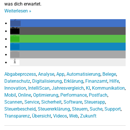
was dich erwartet.
Weiterlesen
»
Abgabeprozess
,
Analyse
,
App
,
Automatisierung
,
Belege
,
Datenschutz
,
Digitalisierung
,
Erklärung
,
Finanzamt
,
Hilfe
,
Innovation
,
IntelliScan
,
Jahresvergleich
,
KI
,
Kommunikation
,
Mobil
,
Online
,
Optimierung
,
Performance
,
Postfach
,
Scannen
,
Service
,
Sicherheit
,
Software
,
Steuerapp
,
Steuerbescheid
,
Steuererklärung
,
Steuern
,
Suche
,
Support
,
Transparenz
,
Übersicht
,
Videos
,
Web
,
Zukunft