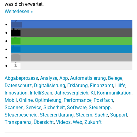
was dich erwartet.
Weiterlesen
»
Abgabeprozess
,
Analyse
,
App
,
Automatisierung
,
Belege
,
Datenschutz
,
Digitalisierung
,
Erklärung
,
Finanzamt
,
Hilfe
,
Innovation
,
IntelliScan
,
Jahresvergleich
,
KI
,
Kommunikation
,
Mobil
,
Online
,
Optimierung
,
Performance
,
Postfach
,
Scannen
,
Service
,
Sicherheit
,
Software
,
Steuerapp
,
Steuerbescheid
,
Steuererklärung
,
Steuern
,
Suche
,
Support
,
Transparenz
,
Übersicht
,
Videos
,
Web
,
Zukunft