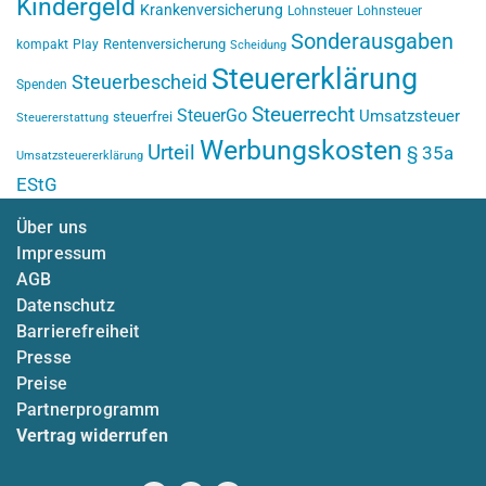
Kindergeld
Krankenversicherung
Lohnsteuer
Lohnsteuer
Sonderausgaben
Rentenversicherung
kompakt
Play
Scheidung
Steuererklärung
Steuerbescheid
Spenden
Steuerrecht
SteuerGo
Umsatzsteuer
steuerfrei
Steuererstattung
Werbungskosten
Urteil
§ 35a
Umsatzsteuererklärung
EStG
Über uns
Impressum
AGB
Datenschutz
Barrierefreiheit
Presse
Preise
Partnerprogramm
Vertrag widerrufen