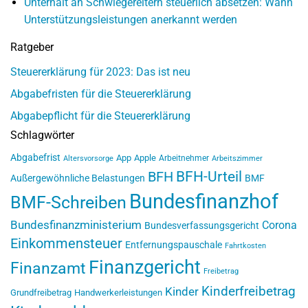
Unterhalt an Schwiegereltern steuerlich absetzen: Wann
Unterstützungsleistungen anerkannt werden
Ratgeber
Steuererklärung für 2023: Das ist neu
Abgabefristen für die Steuererklärung
Abgabepflicht für die Steuererklärung
Schlagwörter
Abgabefrist
App
Apple
Arbeitnehmer
Altersvorsorge
Arbeitszimmer
BFH-Urteil
BFH
Außergewöhnliche Belastungen
BMF
Bundesfinanzhof
BMF-Schreiben
Bundesfinanzministerium
Corona
Bundesverfassungsgericht
Einkommensteuer
Entfernungspauschale
Fahrtkosten
Finanzgericht
Finanzamt
Freibetrag
Kinderfreibetrag
Kinder
Grundfreibetrag
Handwerkerleistungen