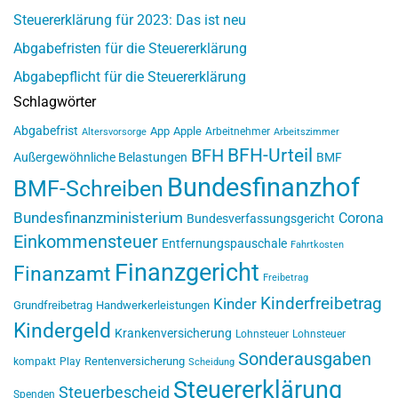
Steuererklärung für 2023: Das ist neu
Abgabefristen für die Steuererklärung
Abgabepflicht für die Steuererklärung
Schlagwörter
Abgabefrist
App
Apple
Arbeitnehmer
Altersvorsorge
Arbeitszimmer
BFH-Urteil
BFH
Außergewöhnliche Belastungen
BMF
Bundesfinanzhof
BMF-Schreiben
Bundesfinanzministerium
Corona
Bundesverfassungsgericht
Einkommensteuer
Entfernungspauschale
Fahrtkosten
Finanzgericht
Finanzamt
Freibetrag
Kinderfreibetrag
Kinder
Grundfreibetrag
Handwerkerleistungen
Kindergeld
Krankenversicherung
Lohnsteuer
Lohnsteuer
Sonderausgaben
Rentenversicherung
kompakt
Play
Scheidung
Steuererklärung
Steuerbescheid
Spenden