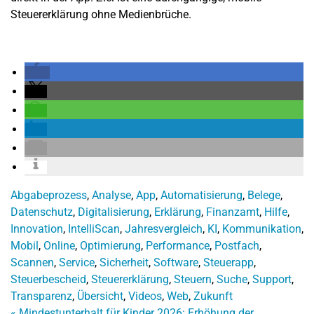
Steuererklärung ohne Medienbrüche.
Abgabeprozess
,
Analyse
,
App
,
Automatisierung
,
Belege
,
Datenschutz
,
Digitalisierung
,
Erklärung
,
Finanzamt
,
Hilfe
,
Innovation
,
IntelliScan
,
Jahresvergleich
,
KI
,
Kommunikation
,
Mobil
,
Online
,
Optimierung
,
Performance
,
Postfach
,
Scannen
,
Service
,
Sicherheit
,
Software
,
Steuerapp
,
Steuerbescheid
,
Steuererklärung
,
Steuern
,
Suche
,
Support
,
Transparenz
,
Übersicht
,
Videos
,
Web
,
Zukunft
«
Mindestunterhalt für Kinder 2026: Erhöhung der