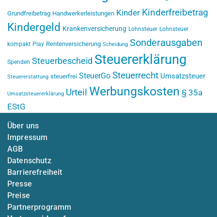
Kinderfreibetrag
Kinder
Grundfreibetrag
Handwerkerleistungen
Kindergeld
Krankenversicherung
Lohnsteuer
Lohnsteuer
Sonderausgaben
Rentenversicherung
kompakt
Play
Scheidung
Steuererklärung
Steuerbescheid
Spenden
Steuerrecht
SteuerGo
Umsatzsteuer
steuerfrei
Steuererstattung
Werbungskosten
Urteil
§ 35a
Umsatzsteuererklärung
EStG
Über uns
Impressum
AGB
Datenschutz
Barrierefreiheit
Presse
Preise
Partnerprogramm