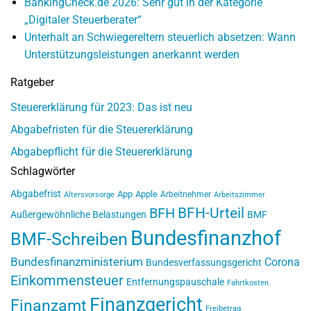
BankingCheck.de 2026: Sehr gut in der Kategorie
„Digitaler Steuerberater“
Unterhalt an Schwiegereltern steuerlich absetzen: Wann
Unterstützungsleistungen anerkannt werden
Ratgeber
Steuererklärung für 2023: Das ist neu
Abgabefristen für die Steuererklärung
Abgabepflicht für die Steuererklärung
Schlagwörter
Abgabefrist
App
Apple
Arbeitnehmer
Altersvorsorge
Arbeitszimmer
BFH-Urteil
BFH
Außergewöhnliche Belastungen
BMF
Bundesfinanzhof
BMF-Schreiben
Bundesfinanzministerium
Corona
Bundesverfassungsgericht
Einkommensteuer
Entfernungspauschale
Fahrtkosten
Finanzgericht
Finanzamt
Freibetrag