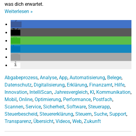
was dich erwartet.
Weiterlesen
»
Abgabeprozess
,
Analyse
,
App
,
Automatisierung
,
Belege
,
Datenschutz
,
Digitalisierung
,
Erklärung
,
Finanzamt
,
Hilfe
,
Innovation
,
IntelliScan
,
Jahresvergleich
,
KI
,
Kommunikation
,
Mobil
,
Online
,
Optimierung
,
Performance
,
Postfach
,
Scannen
,
Service
,
Sicherheit
,
Software
,
Steuerapp
,
Steuerbescheid
,
Steuererklärung
,
Steuern
,
Suche
,
Support
,
Transparenz
,
Übersicht
,
Videos
,
Web
,
Zukunft