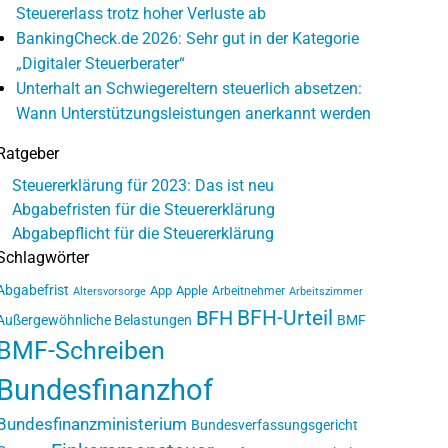
Steuererlass trotz hoher Verluste ab
BankingCheck.de 2026: Sehr gut in der Kategorie
„Digitaler Steuerberater“
Unterhalt an Schwiegereltern steuerlich absetzen:
Wann Unterstützungsleistungen anerkannt werden
Ratgeber
Steuererklärung für 2023: Das ist neu
Abgabefristen für die Steuererklärung
Abgabepflicht für die Steuererklärung
Schlagwörter
Abgabefrist
App
Apple
Arbeitnehmer
Altersvorsorge
Arbeitszimmer
BFH-Urteil
BFH
Außergewöhnliche Belastungen
BMF
BMF-Schreiben
Bundesfinanzhof
Bundesfinanzministerium
Bundesverfassungsgericht