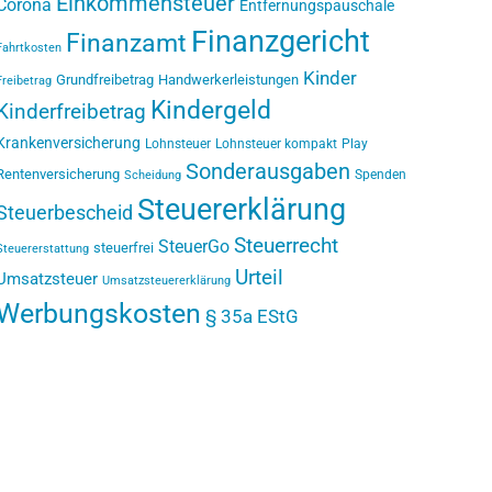
Einkommensteuer
Corona
Entfernungspauschale
Finanzgericht
Finanzamt
Fahrtkosten
Kinder
Grundfreibetrag
Handwerkerleistungen
Freibetrag
Kindergeld
Kinderfreibetrag
Krankenversicherung
Lohnsteuer
Lohnsteuer kompakt
Play
Sonderausgaben
Rentenversicherung
Spenden
Scheidung
Steuererklärung
Steuerbescheid
Steuerrecht
SteuerGo
steuerfrei
Steuererstattung
Urteil
Umsatzsteuer
Umsatzsteuererklärung
Werbungskosten
§ 35a EStG