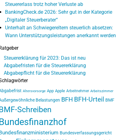
Steuererlass trotz hoher Verluste ab
BankingCheck.de 2026: Sehr gut in der Kategorie
„Digitaler Steuerberater“
Unterhalt an Schwiegereltern steuerlich absetzen:
Wann Unterstützungsleistungen anerkannt werden
Ratgeber
Steuererklärung für 2023: Das ist neu
Abgabefristen für die Steuererklärung
Abgabepflicht für die Steuererklärung
Schlagwörter
Abgabefrist
App
Apple
Arbeitnehmer
Altersvorsorge
Arbeitszimmer
BFH-Urteil
BFH
Außergewöhnliche Belastungen
BMF
BMF-Schreiben
Bundesfinanzhof
Bundesfinanzministerium
Bundesverfassungsgericht