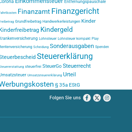
Einkommensteuer
Corona
Entfernungspauschale
Finanzgericht
Finanzamt
Fahrtkosten
Kinder
Grundfreibetrag
Handwerkerleistungen
Freibetrag
Kindergeld
Kinderfreibetrag
Krankenversicherung
Lohnsteuer
Lohnsteuer kompakt
Play
Sonderausgaben
Rentenversicherung
Spenden
Scheidung
Steuererklärung
Steuerbescheid
Steuerrecht
SteuerGo
steuerfrei
Steuererstattung
Urteil
Umsatzsteuer
Umsatzsteuererklärung
Werbungskosten
§ 35a EStG
Folgen Sie uns
Facebook
X
Instagram