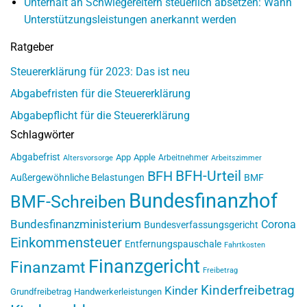
Unterhalt an Schwiegereltern steuerlich absetzen: Wann
Unterstützungsleistungen anerkannt werden
Ratgeber
Steuererklärung für 2023: Das ist neu
Abgabefristen für die Steuererklärung
Abgabepflicht für die Steuererklärung
Schlagwörter
Abgabefrist
App
Apple
Arbeitnehmer
Altersvorsorge
Arbeitszimmer
BFH-Urteil
BFH
Außergewöhnliche Belastungen
BMF
Bundesfinanzhof
BMF-Schreiben
Bundesfinanzministerium
Corona
Bundesverfassungsgericht
Einkommensteuer
Entfernungspauschale
Fahrtkosten
Finanzgericht
Finanzamt
Freibetrag
Kinderfreibetrag
Kinder
Grundfreibetrag
Handwerkerleistungen