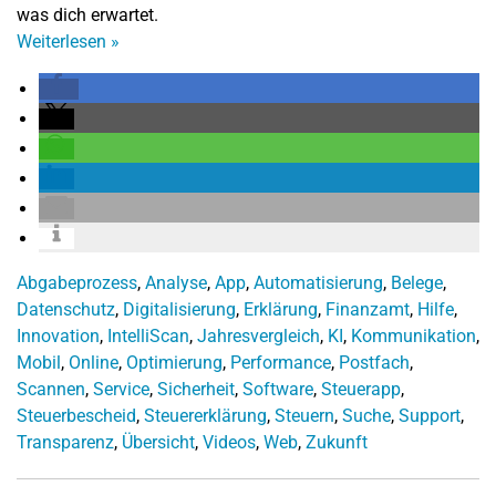
was dich erwartet.
Weiterlesen
»
Abgabeprozess
,
Analyse
,
App
,
Automatisierung
,
Belege
,
Datenschutz
,
Digitalisierung
,
Erklärung
,
Finanzamt
,
Hilfe
,
Innovation
,
IntelliScan
,
Jahresvergleich
,
KI
,
Kommunikation
,
Mobil
,
Online
,
Optimierung
,
Performance
,
Postfach
,
Scannen
,
Service
,
Sicherheit
,
Software
,
Steuerapp
,
Steuerbescheid
,
Steuererklärung
,
Steuern
,
Suche
,
Support
,
Transparenz
,
Übersicht
,
Videos
,
Web
,
Zukunft