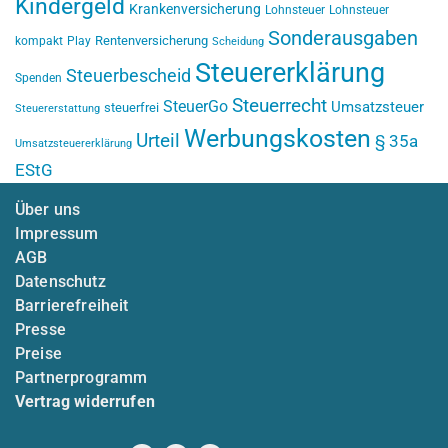
Kindergeld
Krankenversicherung
Lohnsteuer
Lohnsteuer
Sonderausgaben
Rentenversicherung
kompakt
Play
Scheidung
Steuererklärung
Steuerbescheid
Spenden
Steuerrecht
SteuerGo
Umsatzsteuer
steuerfrei
Steuererstattung
Werbungskosten
Urteil
§ 35a
Umsatzsteuererklärung
EStG
Über uns
Impressum
AGB
Datenschutz
Barrierefreiheit
Presse
Preise
Partnerprogramm
Vertrag widerrufen