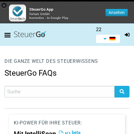
×
SteuerGo App
Ansehen
forium GmbH
kostenlos - In Google Play
22
DIE GANZE WELT DES STEUERWISSENS
SteuerGo FAQs
KI-POWER FÜR IHRE STEUER:
beta
Mit
IntelliScan