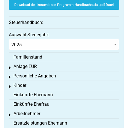
Download des kostenlosen Programm-Handbuchs als .pdf Datei
Steuerhandbuch:
Auswahl Steuerjahr:
Familienstand
Anlage EÜR
Toggle menu
Persönliche Angaben
Toggle menu
Kinder
Toggle menu
Einkünfte Ehemann
Einkünfte Ehefrau
Arbeitnehmer
Toggle menu
Ersatzleistungen Ehemann