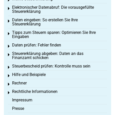
Toggle menu
Elektronischer Datenabruf: Die vorausgefüllte
Toggle menu
Steuererklärung
Daten eingeben: So erstellen Sie Ihre
Toggle menu
Steuererklärung
Tipps zum Steuern sparen: Optimieren Sie Ihre
Toggle menu
Eingaben
Daten prüfen: Fehler finden
Toggle menu
Steuererklärung abgeben: Daten an das
Toggle menu
Finanzamt schicken
Steuerbescheid prüfen: Kontrolle muss sein
Toggle menu
Hilfe und Beispiele
Toggle menu
Rechner
Toggle menu
Rechtliche Informationen
Toggle menu
Impressum
Presse