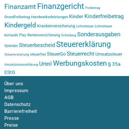
Finanzgericht
Finanzamt
Freibetrag
Kinderfreibetrag
Kinder
Grundfreibetrag
Handwerkerleistungen
Kindergeld
Krankenversicherung
Lohnsteuer
Lohnsteuer
Sonderausgaben
Rentenversicherung
kompakt
Play
Scheidung
Steuererklärung
Steuerbescheid
Spenden
Steuerrecht
SteuerGo
Umsatzsteuer
steuerfrei
Steuererstattung
Werbungskosten
Urteil
§ 35a
Umsatzsteuererklärung
EStG
Über uns
Impressum
AGB
Datenschutz
Barrierefreiheit
Presse
Preise