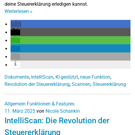
deine Steuererklärung erledigen kannst.
Weiterlesen
»
Dokumente
,
IntelliScan
,
KI-gestützt
,
neue Funktion
,
Revolution der Steuererklärung
,
Scannen
,
Steuererklärung
Allgemein
Funktionen & Features
11. März 2025
von
Nicole Schankin
IntelliScan: Die Revolution der
Steuererklärung