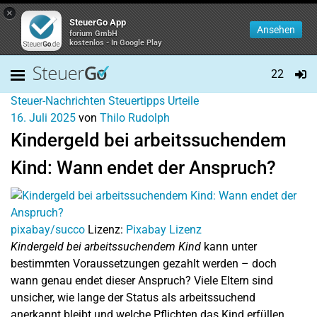
×
SteuerGo App
Ansehen
forium GmbH
kostenlos - In Google Play
22
Steuer-Nachrichten
Steuertipps
Urteile
16. Juli 2025
von
Thilo Rudolph
Kindergeld bei arbeitssuchendem
Kind: Wann endet der Anspruch?
pixabay/succo
Lizenz:
Pixabay Lizenz
Kindergeld bei arbeitssuchendem Kind
kann unter
bestimmten Voraussetzungen gezahlt werden – doch
wann genau endet dieser Anspruch? Viele Eltern sind
unsicher, wie lange der Status als arbeitssuchend
anerkannt bleibt und welche Pflichten das Kind erfüllen