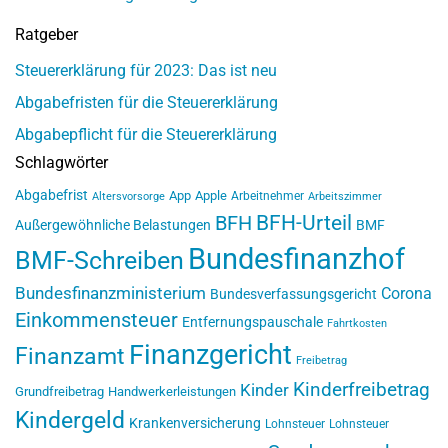
Ratgeber
Steuererklärung für 2023: Das ist neu
Abgabefristen für die Steuererklärung
Abgabepflicht für die Steuererklärung
Schlagwörter
Abgabefrist
App
Apple
Arbeitnehmer
Altersvorsorge
Arbeitszimmer
BFH-Urteil
BFH
Außergewöhnliche Belastungen
BMF
Bundesfinanzhof
BMF-Schreiben
Bundesfinanzministerium
Corona
Bundesverfassungsgericht
Einkommensteuer
Entfernungspauschale
Fahrtkosten
Finanzgericht
Finanzamt
Freibetrag
Kinderfreibetrag
Kinder
Grundfreibetrag
Handwerkerleistungen
Kindergeld
Krankenversicherung
Lohnsteuer
Lohnsteuer