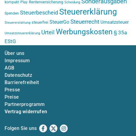
Sonderausgaben
Rentenversicherung
kompakt
Play
Scheidung
Steuererklärung
Steuerbescheid
Spenden
Steuerrecht
SteuerGo
Umsatzsteuer
steuerfrei
Steuererstattung
Werbungskosten
Urteil
§ 35a
Umsatzsteuererklärung
EStG
Über uns
Impressum
AGB
Datenschutz
Barrierefreiheit
Presse
Preise
Partnerprogramm
Vertrag widerrufen
Folgen Sie uns
Facebook
X
Instagram