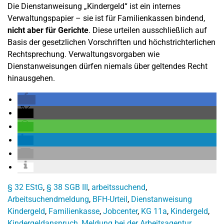
Die Dienstanweisung „Kindergeld“ ist ein internes
Verwaltungspapier – sie ist für Familienkassen bindend,
nicht aber für Gerichte
. Diese urteilen ausschließlich auf
Basis der gesetzlichen Vorschriften und höchstrichterlichen
Rechtsprechung. Verwaltungsvorgaben wie
Dienstanweisungen dürfen niemals über geltendes Recht
hinausgehen.
§ 32 EStG
,
§ 38 SGB III
,
arbeitssuchend
,
Arbeitsuchendmeldung
,
BFH-Urteil
,
Dienstanweisung
Kindergeld
,
Familienkasse
,
Jobcenter
,
KG 11a
,
Kindergeld
,
Kindergeldanspruch
,
Meldung bei der Arbeitsagentur
,