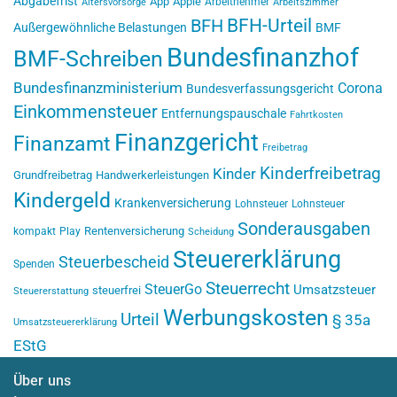
Abgabefrist
App
Apple
Arbeitnehmer
Altersvorsorge
Arbeitszimmer
BFH-Urteil
BFH
Außergewöhnliche Belastungen
BMF
Bundesfinanzhof
BMF-Schreiben
Bundesfinanzministerium
Corona
Bundesverfassungsgericht
Einkommensteuer
Entfernungspauschale
Fahrtkosten
Finanzgericht
Finanzamt
Freibetrag
Kinderfreibetrag
Kinder
Grundfreibetrag
Handwerkerleistungen
Kindergeld
Krankenversicherung
Lohnsteuer
Lohnsteuer
Sonderausgaben
Rentenversicherung
kompakt
Play
Scheidung
Steuererklärung
Steuerbescheid
Spenden
Steuerrecht
SteuerGo
Umsatzsteuer
steuerfrei
Steuererstattung
Werbungskosten
Urteil
§ 35a
Umsatzsteuererklärung
EStG
Über uns