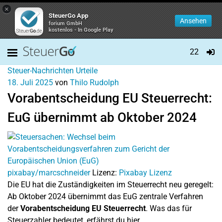
×
SteuerGo App
Ansehen
forium GmbH
kostenlos - In Google Play
22
Steuer-Nachrichten
Urteile
18. Juli 2025
von
Thilo Rudolph
Vorabentscheidung EU Steuerrecht:
EuG übernimmt ab Oktober 2024
pixabay/marcschneider
Lizenz:
Pixabay Lizenz
Die EU hat die Zuständigkeiten im Steuerrecht neu geregelt:
Ab Oktober 2024 übernimmt das EuG zentrale Verfahren
der
Vorabentscheidung EU Steuerrecht
. Was das für
Steuerzahler bedeutet, erfährst du hier.