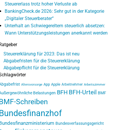
Steuererlass trotz hoher Verluste ab
BankingCheck.de 2026: Sehr gut in der Kategorie
„Digitaler Steuerberater“
Unterhalt an Schwiegereltern steuerlich absetzen:
Wann Unterstützungsleistungen anerkannt werden
Ratgeber
Steuererklärung für 2023: Das ist neu
Abgabefristen für die Steuererklärung
Abgabepflicht für die Steuererklärung
Schlagwörter
Abgabefrist
App
Apple
Arbeitnehmer
Altersvorsorge
Arbeitszimmer
BFH-Urteil
BFH
Außergewöhnliche Belastungen
BMF
BMF-Schreiben
Bundesfinanzhof
Bundesfinanzministerium
Bundesverfassungsgericht