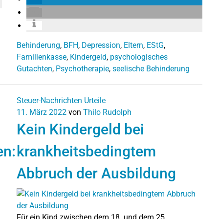
Behinderung
,
BFH
,
Depression
,
Eltern
,
EStG
,
Familienkasse
,
Kindergeld
,
psychologisches
Gutachten
,
Psychotherapie
,
seelische Behinderung
Steuer-Nachrichten
Urteile
11. März 2022
von
Thilo Rudolph
Kein Kindergeld bei
en:
krankheitsbedingtem
Abbruch der Ausbildung
Für ein Kind zwischen dem 18. und dem 25.