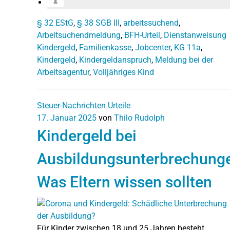
§ 32 EStG
,
§ 38 SGB III
,
arbeitssuchend
,
Arbeitsuchendmeldung
,
BFH-Urteil
,
Dienstanweisung
Kindergeld
,
Familienkasse
,
Jobcenter
,
KG 11a
,
Kindergeld
,
Kindergeldanspruch
,
Meldung bei der
Arbeitsagentur
,
Volljähriges Kind
Steuer-Nachrichten
Urteile
17. Januar 2025
von
Thilo Rudolph
Kindergeld bei
Ausbildungsunterbrechung
Was Eltern wissen sollten
Für Kinder zwischen 18 und 25 Jahren besteht