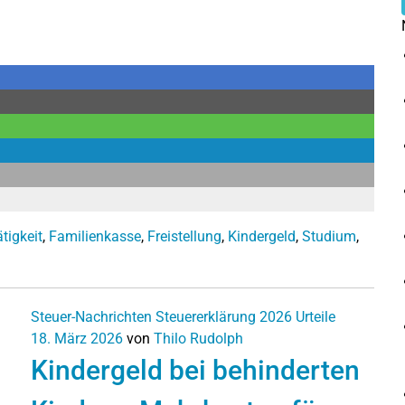
tigkeit
,
Familienkasse
,
Freistellung
,
Kindergeld
,
Studium
,
Steuer-Nachrichten
Steuererklärung 2026
Urteile
18. März 2026
von
Thilo Rudolph
Kindergeld bei behinderten