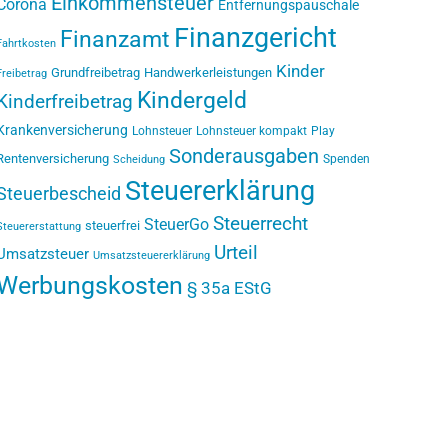
Einkommensteuer
Corona
Entfernungspauschale
Finanzgericht
Finanzamt
Fahrtkosten
Kinder
Grundfreibetrag
Handwerkerleistungen
Freibetrag
Kindergeld
Kinderfreibetrag
Krankenversicherung
Lohnsteuer
Lohnsteuer kompakt
Play
Sonderausgaben
Rentenversicherung
Spenden
Scheidung
Steuererklärung
Steuerbescheid
Steuerrecht
SteuerGo
steuerfrei
Steuererstattung
Urteil
Umsatzsteuer
Umsatzsteuererklärung
Werbungskosten
§ 35a EStG