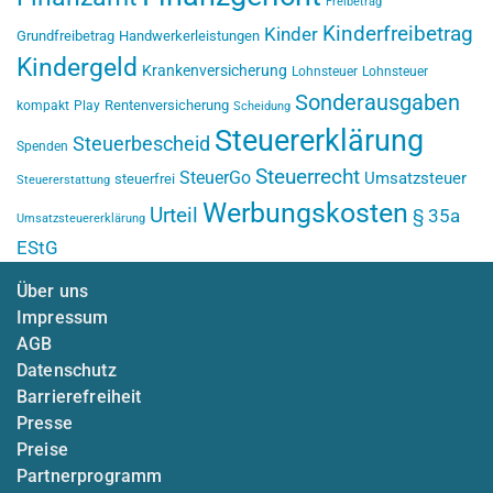
Freibetrag
Kinderfreibetrag
Kinder
Grundfreibetrag
Handwerkerleistungen
Kindergeld
Krankenversicherung
Lohnsteuer
Lohnsteuer
Sonderausgaben
Rentenversicherung
kompakt
Play
Scheidung
Steuererklärung
Steuerbescheid
Spenden
Steuerrecht
SteuerGo
Umsatzsteuer
steuerfrei
Steuererstattung
Werbungskosten
Urteil
§ 35a
Umsatzsteuererklärung
EStG
Über uns
Impressum
AGB
Datenschutz
Barrierefreiheit
Presse
Preise
Partnerprogramm