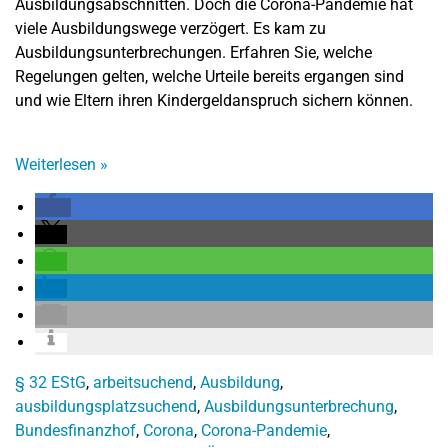
Ausbildungsabschnitten. Doch die Corona-Pandemie hat
viele Ausbildungswege verzögert. Es kam zu
Ausbildungsunterbrechungen. Erfahren Sie, welche
Regelungen gelten, welche Urteile bereits ergangen sind
und wie Eltern ihren Kindergeldanspruch sichern können.
Weiterlesen
»
§ 32 EStG
,
arbeitsuchend
,
Ausbildung
,
ausbildungsplatzsuchend
,
Ausbildungsunterbrechung
,
Bundesfinanzhof
,
Corona
,
Corona-Pandemie
,