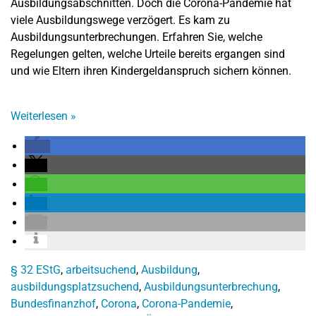
Ausbildungsabschnitten. Doch die Corona-Pandemie hat
viele Ausbildungswege verzögert. Es kam zu
Ausbildungsunterbrechungen. Erfahren Sie, welche
Regelungen gelten, welche Urteile bereits ergangen sind
und wie Eltern ihren Kindergeldanspruch sichern können.
Weiterlesen
»
§ 32 EStG
,
arbeitsuchend
,
Ausbildung
,
ausbildungsplatzsuchend
,
Ausbildungsunterbrechung
,
Bundesfinanzhof
,
Corona
,
Corona-Pandemie
,