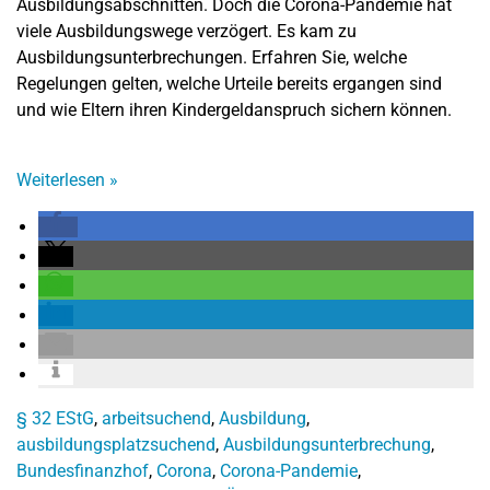
Ausbildungsabschnitten. Doch die Corona-Pandemie hat
viele Ausbildungswege verzögert. Es kam zu
Ausbildungsunterbrechungen. Erfahren Sie, welche
Regelungen gelten, welche Urteile bereits ergangen sind
und wie Eltern ihren Kindergeldanspruch sichern können.
Weiterlesen
»
§ 32 EStG
,
arbeitsuchend
,
Ausbildung
,
ausbildungsplatzsuchend
,
Ausbildungsunterbrechung
,
Bundesfinanzhof
,
Corona
,
Corona-Pandemie
,