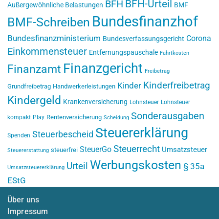
BFH-Urteil
BFH
Außergewöhnliche Belastungen
BMF
Bundesfinanzhof
BMF-Schreiben
Bundesfinanzministerium
Corona
Bundesverfassungsgericht
Einkommensteuer
Entfernungspauschale
Fahrtkosten
Finanzgericht
Finanzamt
Freibetrag
Kinderfreibetrag
Kinder
Grundfreibetrag
Handwerkerleistungen
Kindergeld
Krankenversicherung
Lohnsteuer
Lohnsteuer
Sonderausgaben
Rentenversicherung
kompakt
Play
Scheidung
Steuererklärung
Steuerbescheid
Spenden
Steuerrecht
SteuerGo
Umsatzsteuer
steuerfrei
Steuererstattung
Werbungskosten
Urteil
§ 35a
Umsatzsteuererklärung
EStG
Über uns
Impressum