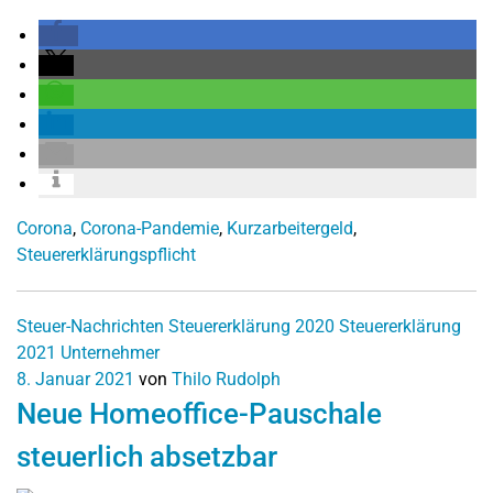
Corona
,
Corona-Pandemie
,
Kurzarbeitergeld
,
Steuererklärungspflicht
Steuer-Nachrichten
Steuererklärung 2020
Steuererklärung
2021
Unternehmer
8. Januar 2021
von
Thilo Rudolph
Neue Homeoffice-Pauschale
steuerlich absetzbar