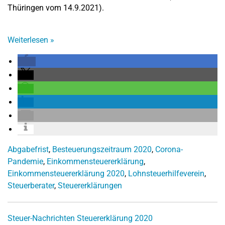
Thüringen vom 14.9.2021).
Weiterlesen
»
Abgabefrist
,
Besteuerungszeitraum 2020
,
Corona-
Pandemie
,
Einkommensteuererklärung
,
Einkommensteuererklärung 2020
,
Lohnsteuerhilfeverein
,
Steuerberater
,
Steuererklärungen
Steuer-Nachrichten
Steuererklärung 2020