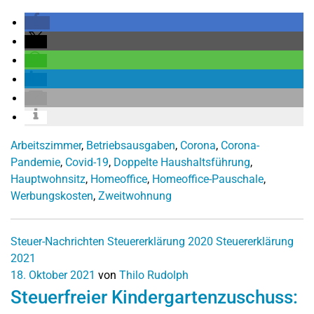
Arbeitszimmer
,
Betriebsausgaben
,
Corona
,
Corona-
Pandemie
,
Covid-19
,
Doppelte Haushaltsführung
,
Hauptwohnsitz
,
Homeoffice
,
Homeoffice-Pauschale
,
Werbungskosten
,
Zweitwohnung
Steuer-Nachrichten
Steuererklärung 2020
Steuererklärung
2021
18. Oktober 2021
von
Thilo Rudolph
Steuerfreier Kindergartenzuschuss: