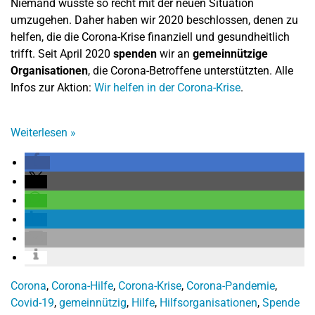
Niemand wusste so recht mit der neuen Situation
umzugehen. Daher haben wir 2020 beschlossen, denen zu
helfen, die die Corona-Krise finanziell und gesundheitlich
trifft. Seit April 2020
spenden
wir an
gemeinnützige
Organisationen
, die Corona-Betroffene unterstützten. Alle
Infos zur Aktion:
Wir helfen in der Corona-Krise
.
Weiterlesen
»
Corona
,
Corona-Hilfe
,
Corona-Krise
,
Corona-Pandemie
,
Covid-19
,
gemeinnützig
,
Hilfe
,
Hilfsorganisationen
,
Spende