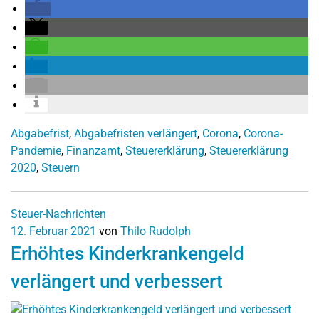
Abgabefrist
,
Abgabefristen verlängert
,
Corona
,
Corona-
Pandemie
,
Finanzamt
,
Steuererklärung
,
Steuererklärung
2020
,
Steuern
Steuer-Nachrichten
12. Februar 2021
von
Thilo Rudolph
Erhöhtes Kinderkrankengeld
verlängert und verbessert