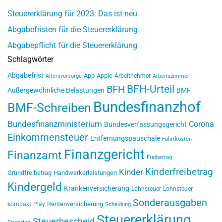
Steuererklärung für 2023: Das ist neu
Abgabefristen für die Steuererklärung
Abgabepflicht für die Steuererklärung
Schlagwörter
Abgabefrist
App
Apple
Arbeitnehmer
Altersvorsorge
Arbeitszimmer
BFH-Urteil
BFH
Außergewöhnliche Belastungen
BMF
Bundesfinanzhof
BMF-Schreiben
Bundesfinanzministerium
Corona
Bundesverfassungsgericht
Einkommensteuer
Entfernungspauschale
Fahrtkosten
Finanzgericht
Finanzamt
Freibetrag
Kinderfreibetrag
Kinder
Grundfreibetrag
Handwerkerleistungen
Kindergeld
Krankenversicherung
Lohnsteuer
Lohnsteuer
Sonderausgaben
Rentenversicherung
kompakt
Play
Scheidung
Steuererklärung
Steuerbescheid