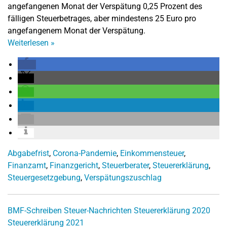
angefangenen Monat der Verspätung 0,25 Prozent des
fälligen Steuerbetrages, aber mindestens 25 Euro pro
angefangenem Monat der Verspätung.
Weiterlesen
»
Abgabefrist
,
Corona-Pandemie
,
Einkommensteuer
,
Finanzamt
,
Finanzgericht
,
Steuerberater
,
Steuererklärung
,
Steuergesetzgebung
,
Verspätungszuschlag
BMF-Schreiben
Steuer-Nachrichten
Steuererklärung 2020
Steuererklärung 2021