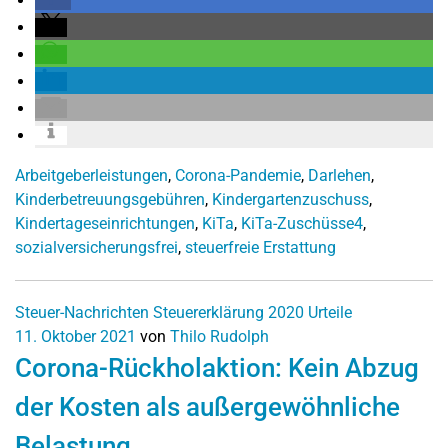
Arbeitgeberleistungen
,
Corona-Pandemie
,
Darlehen
,
Kinderbetreuungsgebühren
,
Kindergartenzuschuss
,
Kindertageseinrichtungen
,
KiTa
,
KiTa-Zuschüsse4
,
sozialversicherungsfrei
,
steuerfreie Erstattung
Steuer-Nachrichten
Steuererklärung 2020
Urteile
11. Oktober 2021
von
Thilo Rudolph
Corona-Rückholaktion: Kein Abzug
der Kosten als außergewöhnliche
Belastung