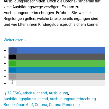
Ausbildungsabschnitten. Doch die Corona-Pandemie hat
viele Ausbildungswege verzögert. Es kam zu
Ausbildungsunterbrechungen. Erfahren Sie, welche
Regelungen gelten, welche Urteile bereits ergangen sind
und wie Eltern ihren Kindergeldanspruch sichern können.
Weiterlesen
»
§ 32 EStG
,
arbeitsuchend
,
Ausbildung
,
ausbildungsplatzsuchend
,
Ausbildungsunterbrechung
,
Bundesfinanzhof
,
Corona
,
Corona-Pandemie
,