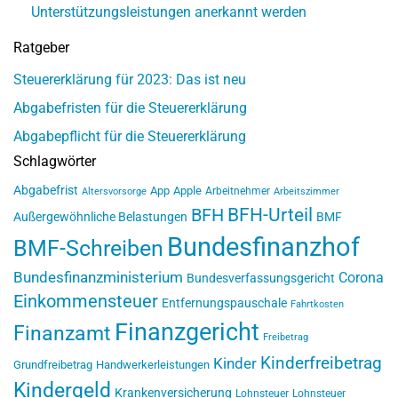
Unterstützungsleistungen anerkannt werden
Ratgeber
Steuererklärung für 2023: Das ist neu
Abgabefristen für die Steuererklärung
Abgabepflicht für die Steuererklärung
Schlagwörter
Abgabefrist
App
Apple
Arbeitnehmer
Altersvorsorge
Arbeitszimmer
BFH-Urteil
BFH
Außergewöhnliche Belastungen
BMF
Bundesfinanzhof
BMF-Schreiben
Bundesfinanzministerium
Corona
Bundesverfassungsgericht
Einkommensteuer
Entfernungspauschale
Fahrtkosten
Finanzgericht
Finanzamt
Freibetrag
Kinderfreibetrag
Kinder
Grundfreibetrag
Handwerkerleistungen
Kindergeld
Krankenversicherung
Lohnsteuer
Lohnsteuer