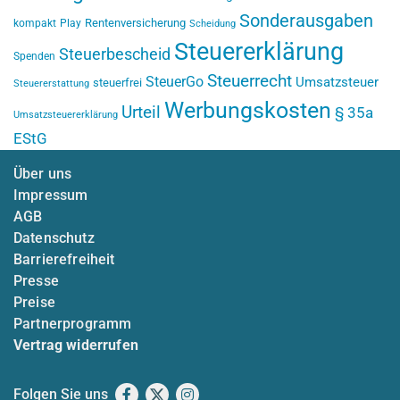
Sonderausgaben
Rentenversicherung
kompakt
Play
Scheidung
Steuererklärung
Steuerbescheid
Spenden
Steuerrecht
SteuerGo
Umsatzsteuer
steuerfrei
Steuererstattung
Werbungskosten
Urteil
§ 35a
Umsatzsteuererklärung
EStG
Über uns
Impressum
AGB
Datenschutz
Barrierefreiheit
Presse
Preise
Partnerprogramm
Vertrag widerrufen
Folgen Sie uns
Facebook
X
Instagram