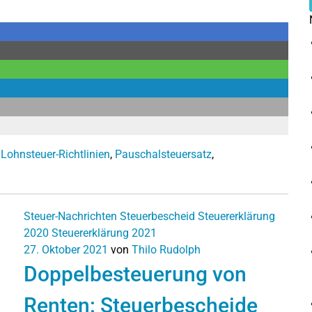
,
Lohnsteuer-Richtlinien
,
Pauschalsteuersatz
,
Steuer-Nachrichten
Steuerbescheid
Steuererklärung
2020
Steuererklärung 2021
27. Oktober 2021
von
Thilo Rudolph
Doppelbesteuerung von
Renten: Steuerbescheide