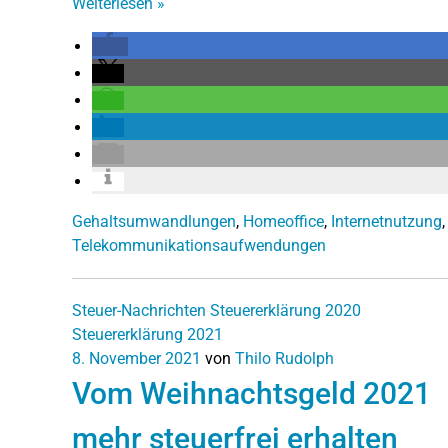
Weiterlesen
»
Gehaltsumwandlungen
,
Homeoffice
,
Internetnutzung
Telekommunikationsaufwendungen
Steuer-Nachrichten
Steuererklärung 2020
Steuererklärung 2021
8. November 2021
von
Thilo Rudolph
Vom Weihnachtsgeld 2021
mehr steuerfrei erhalten