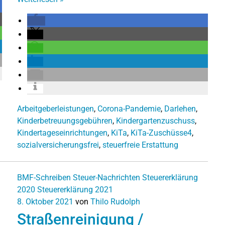
Arbeitgeberleistungen
,
Corona-Pandemie
,
Darlehen
,
Kinderbetreuungsgebühren
,
Kindergartenzuschuss
,
Kindertageseinrichtungen
,
KiTa
,
KiTa-Zuschüsse4
,
sozialversicherungsfrei
,
steuerfreie Erstattung
BMF-Schreiben
Steuer-Nachrichten
Steuererklärung
2020
Steuererklärung 2021
8. Oktober 2021
von
Thilo Rudolph
n
Straßenreinigung /