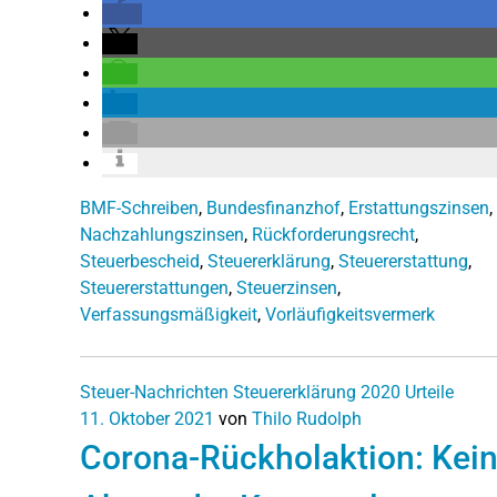
BMF-Schreiben
,
Bundesfinanzhof
,
Erstattungszinsen
,
Nachzahlungszinsen
,
Rückforderungsrecht
,
Steuerbescheid
,
Steuererklärung
,
Steuererstattung
,
Steuererstattungen
,
Steuerzinsen
,
Verfassungsmäßigkeit
,
Vorläufigkeitsvermerk
Steuer-Nachrichten
Steuererklärung 2020
Urteile
11. Oktober 2021
von
Thilo Rudolph
Corona-Rückholaktion: Kei