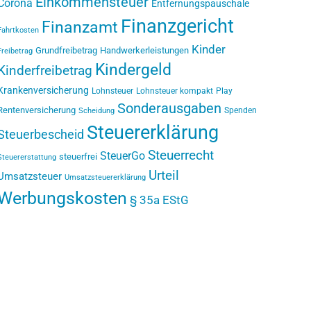
Einkommensteuer
Corona
Entfernungspauschale
Finanzgericht
Finanzamt
Fahrtkosten
Kinder
Grundfreibetrag
Handwerkerleistungen
Freibetrag
Kindergeld
Kinderfreibetrag
Krankenversicherung
Lohnsteuer
Lohnsteuer kompakt
Play
Sonderausgaben
Rentenversicherung
Spenden
Scheidung
Steuererklärung
Steuerbescheid
Steuerrecht
SteuerGo
steuerfrei
Steuererstattung
Urteil
Umsatzsteuer
Umsatzsteuererklärung
Werbungskosten
§ 35a EStG