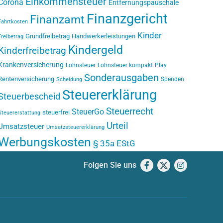
Einkommensteuer
Corona
Entfernungspauschale
Finanzgericht
Finanzamt
Fahrtkosten
Kinder
Grundfreibetrag
Handwerkerleistungen
Freibetrag
Kindergeld
Kinderfreibetrag
Krankenversicherung
Lohnsteuer
Lohnsteuer kompakt
Play
Sonderausgaben
Rentenversicherung
Spenden
Scheidung
Steuererklärung
Steuerbescheid
Steuerrecht
SteuerGo
steuerfrei
Steuererstattung
Urteil
Umsatzsteuer
Umsatzsteuererklärung
Werbungskosten
§ 35a EStG
Folgen Sie uns
Facebook
X
Instagram