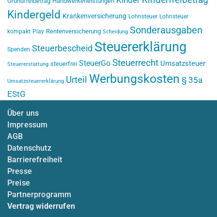
Kinderfreibetrag
Kinder
Grundfreibetrag
Handwerkerleistungen
Kindergeld
Krankenversicherung
Lohnsteuer
Lohnsteuer
Sonderausgaben
Rentenversicherung
kompakt
Play
Scheidung
Steuererklärung
Steuerbescheid
Spenden
Steuerrecht
SteuerGo
Umsatzsteuer
steuerfrei
Steuererstattung
Werbungskosten
Urteil
§ 35a
Umsatzsteuererklärung
EStG
Über uns
Impressum
AGB
Datenschutz
Barrierefreiheit
Presse
Preise
Partnerprogramm
Vertrag widerrufen