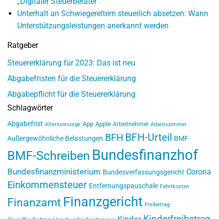
„Digitaler Steuerberater“
Unterhalt an Schwiegereltern steuerlich absetzen: Wann
Unterstützungsleistungen anerkannt werden
Ratgeber
Steuererklärung für 2023: Das ist neu
Abgabefristen für die Steuererklärung
Abgabepflicht für die Steuererklärung
Schlagwörter
Abgabefrist
App
Apple
Arbeitnehmer
Altersvorsorge
Arbeitszimmer
BFH-Urteil
BFH
Außergewöhnliche Belastungen
BMF
Bundesfinanzhof
BMF-Schreiben
Bundesfinanzministerium
Corona
Bundesverfassungsgericht
Einkommensteuer
Entfernungspauschale
Fahrtkosten
Finanzgericht
Finanzamt
Freibetrag