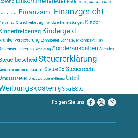
Einkommensteuer
Corona
Entfernungspauschale
Finanzgericht
Finanzamt
Fahrtkosten
Kinder
Grundfreibetrag
Handwerkerleistungen
Freibetrag
Kindergeld
Kinderfreibetrag
Krankenversicherung
Lohnsteuer
Lohnsteuer kompakt
Play
Sonderausgaben
Rentenversicherung
Spenden
Scheidung
Steuererklärung
Steuerbescheid
Steuerrecht
SteuerGo
steuerfrei
Steuererstattung
Urteil
Umsatzsteuer
Umsatzsteuererklärung
Werbungskosten
§ 35a EStG
Folgen Sie uns
Facebook
X
Instagram