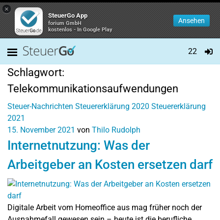
×
SteuerGo App
Ansehen
forium GmbH
kostenlos - In Google Play
22
Schlagwort:
Telekommunikationsaufwendungen
Steuer-Nachrichten
Steuererklärung 2020
Steuererklärung
2021
15. November 2021
von
Thilo Rudolph
Internetnutzung: Was der
Arbeitgeber an Kosten ersetzen darf
Digitale Arbeit vom Homeoffice aus mag früher noch der
Ausnahmefall gewesen sein – heute ist die berufliche