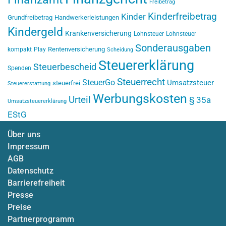
Freibetrag
Kinderfreibetrag
Kinder
Grundfreibetrag
Handwerkerleistungen
Kindergeld
Krankenversicherung
Lohnsteuer
Lohnsteuer
Sonderausgaben
Rentenversicherung
kompakt
Play
Scheidung
Steuererklärung
Steuerbescheid
Spenden
Steuerrecht
SteuerGo
Umsatzsteuer
steuerfrei
Steuererstattung
Werbungskosten
Urteil
§ 35a
Umsatzsteuererklärung
EStG
Über uns
Impressum
AGB
Datenschutz
Barrierefreiheit
Presse
Preise
Partnerprogramm