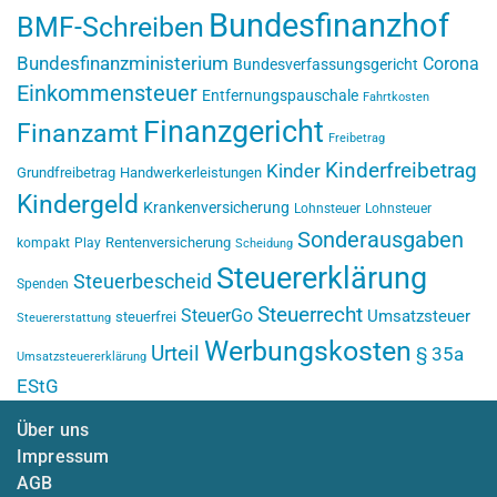
Bundesfinanzhof
BMF-Schreiben
Bundesfinanzministerium
Corona
Bundesverfassungsgericht
Einkommensteuer
Entfernungspauschale
Fahrtkosten
Finanzgericht
Finanzamt
Freibetrag
Kinderfreibetrag
Kinder
Grundfreibetrag
Handwerkerleistungen
Kindergeld
Krankenversicherung
Lohnsteuer
Lohnsteuer
Sonderausgaben
Rentenversicherung
kompakt
Play
Scheidung
Steuererklärung
Steuerbescheid
Spenden
Steuerrecht
SteuerGo
Umsatzsteuer
steuerfrei
Steuererstattung
Werbungskosten
Urteil
§ 35a
Umsatzsteuererklärung
EStG
Über uns
Impressum
AGB