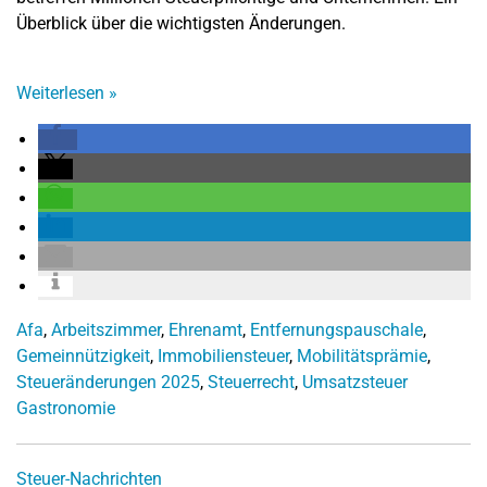
Überblick über die wichtigsten Änderungen.
Weiterlesen
»
Afa
,
Arbeitszimmer
,
Ehrenamt
,
Entfernungspauschale
,
Gemeinnützigkeit
,
Immobiliensteuer
,
Mobilitätsprämie
,
Steueränderungen 2025
,
Steuerrecht
,
Umsatzsteuer
Gastronomie
Steuer-Nachrichten