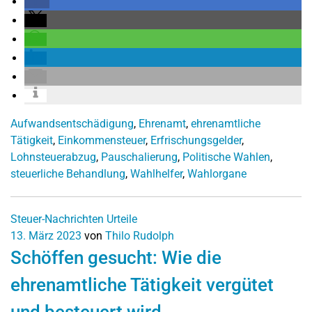
Aufwandsentschädigung
,
Ehrenamt
,
ehrenamtliche
Tätigkeit
,
Einkommensteuer
,
Erfrischungsgelder
,
Lohnsteuerabzug
,
Pauschalierung
,
Politische Wahlen
,
steuerliche Behandlung
,
Wahlhelfer
,
Wahlorgane
Steuer-Nachrichten
Urteile
13. März 2023
von
Thilo Rudolph
Schöffen gesucht: Wie die
ehrenamtliche Tätigkeit vergütet
und besteuert wird