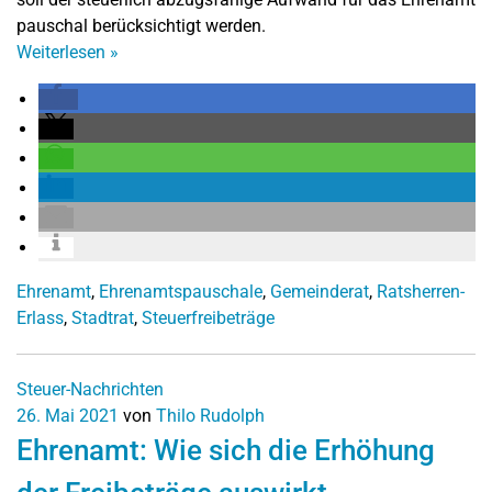
pauschal berücksichtigt werden.
Weiterlesen
»
Ehrenamt
,
Ehrenamtspauschale
,
Gemeinderat
,
Ratsherren-
Erlass
,
Stadtrat
,
Steuerfreibeträge
Steuer-Nachrichten
26. Mai 2021
von
Thilo Rudolph
Ehrenamt: Wie sich die Erhöhung