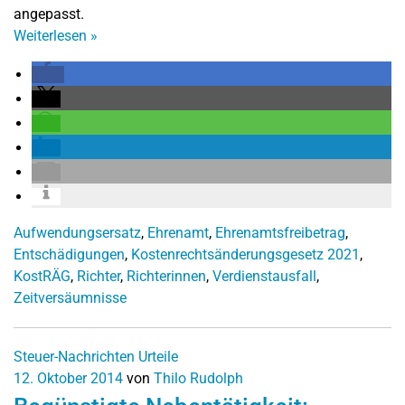
angepasst.
Weiterlesen
»
Aufwendungsersatz
,
Ehrenamt
,
Ehrenamtsfreibetrag
,
Entschädigungen
,
Kostenrechtsänderungsgesetz 2021
,
KostRÄG
,
Richter
,
Richterinnen
,
Verdienstausfall
,
Zeitversäumnisse
Steuer-Nachrichten
Urteile
12. Oktober 2014
von
Thilo Rudolph