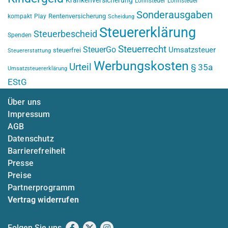
Krankenversicherung
Lohnsteuer
Lohnsteuer
Sonderausgaben
Rentenversicherung
kompakt
Play
Scheidung
Steuererklärung
Steuerbescheid
Spenden
Steuerrecht
SteuerGo
Umsatzsteuer
steuerfrei
Steuererstattung
Werbungskosten
Urteil
§ 35a
Umsatzsteuererklärung
EStG
Über uns
Impressum
AGB
Datenschutz
Barrierefreiheit
Presse
Preise
Partnerprogramm
Vertrag widerrufen
Folgen Sie uns
Facebook
X
Instagram