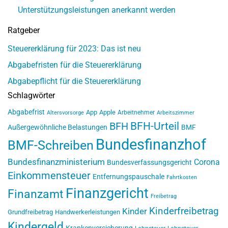
Unterstützungsleistungen anerkannt werden
Ratgeber
Steuererklärung für 2023: Das ist neu
Abgabefristen für die Steuererklärung
Abgabepflicht für die Steuererklärung
Schlagwörter
Abgabefrist
App
Apple
Arbeitnehmer
Altersvorsorge
Arbeitszimmer
BFH-Urteil
BFH
Außergewöhnliche Belastungen
BMF
Bundesfinanzhof
BMF-Schreiben
Bundesfinanzministerium
Corona
Bundesverfassungsgericht
Einkommensteuer
Entfernungspauschale
Fahrtkosten
Finanzgericht
Finanzamt
Freibetrag
Kinderfreibetrag
Kinder
Grundfreibetrag
Handwerkerleistungen
Kindergeld