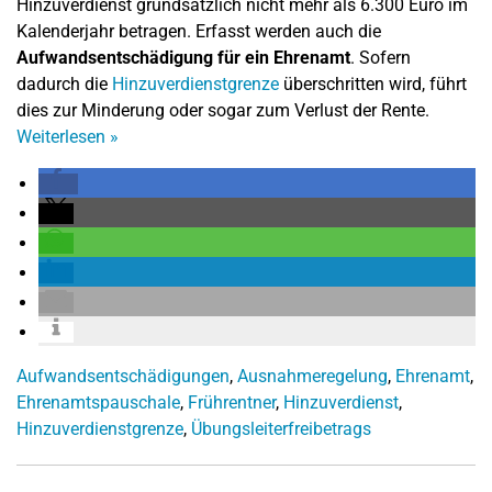
Hinzuverdienst grundsätzlich nicht mehr als 6.300 Euro im
Kalenderjahr betragen. Erfasst werden auch die
Aufwandsentschädigung für ein Ehrenamt
. Sofern
dadurch die
Hinzuverdienstgrenze
überschritten wird, führt
dies zur Minderung oder sogar zum Verlust der Rente.
Weiterlesen
»
Aufwandsentschädigungen
,
Ausnahmeregelung
,
Ehrenamt
,
Ehrenamtspauschale
,
Frührentner
,
Hinzuverdienst
,
Hinzuverdienstgrenze
,
Übungsleiterfreibetrags