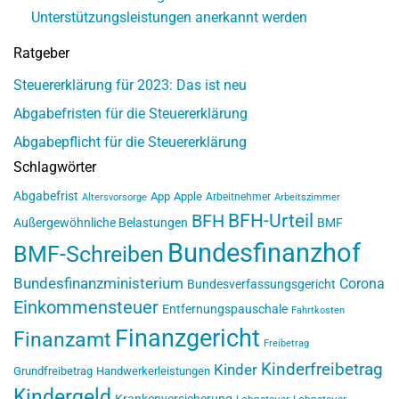
Unterstützungsleistungen anerkannt werden
Ratgeber
Steuererklärung für 2023: Das ist neu
Abgabefristen für die Steuererklärung
Abgabepflicht für die Steuererklärung
Schlagwörter
Abgabefrist
App
Apple
Arbeitnehmer
Altersvorsorge
Arbeitszimmer
BFH-Urteil
BFH
Außergewöhnliche Belastungen
BMF
Bundesfinanzhof
BMF-Schreiben
Bundesfinanzministerium
Corona
Bundesverfassungsgericht
Einkommensteuer
Entfernungspauschale
Fahrtkosten
Finanzgericht
Finanzamt
Freibetrag
Kinderfreibetrag
Kinder
Grundfreibetrag
Handwerkerleistungen
Kindergeld