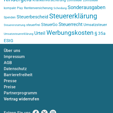
Krankenversicherung
Lohnsteuer
Lohnsteuer
Sonderausgaben
Rentenversicherung
kompakt
Play
Scheidung
Steuererklärung
Steuerbescheid
Spenden
Steuerrecht
SteuerGo
Umsatzsteuer
steuerfrei
Steuererstattung
Werbungskosten
Urteil
§ 35a
Umsatzsteuererklärung
EStG
Über uns
Impressum
AGB
Datenschutz
Barrierefreiheit
Presse
Preise
Partnerprogramm
Vertrag widerrufen
Folgen Sie uns
Facebook
X
Instagram