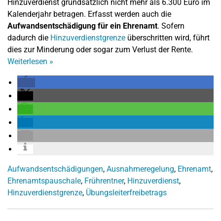
Hinzuverdienst grundsätzlich nicht mehr als 6.300 Euro im
Kalenderjahr betragen. Erfasst werden auch die
Aufwandsentschädigung für ein Ehrenamt
. Sofern
dadurch die
Hinzuverdienstgrenze
überschritten wird, führt
dies zur Minderung oder sogar zum Verlust der Rente.
Weiterlesen
»
Aufwandsentschädigungen
,
Ausnahmeregelung
,
Ehrenamt
,
Ehrenamtspauschale
,
Frührentner
,
Hinzuverdienst
,
Hinzuverdienstgrenze
,
Übungsleiterfreibetrags