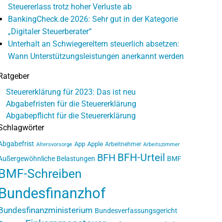
Steuererlass trotz hoher Verluste ab
BankingCheck.de 2026: Sehr gut in der Kategorie
„Digitaler Steuerberater“
Unterhalt an Schwiegereltern steuerlich absetzen:
Wann Unterstützungsleistungen anerkannt werden
Ratgeber
Steuererklärung für 2023: Das ist neu
Abgabefristen für die Steuererklärung
Abgabepflicht für die Steuererklärung
Schlagwörter
Abgabefrist
App
Apple
Arbeitnehmer
Altersvorsorge
Arbeitszimmer
BFH-Urteil
BFH
Außergewöhnliche Belastungen
BMF
BMF-Schreiben
Bundesfinanzhof
Bundesfinanzministerium
Bundesverfassungsgericht