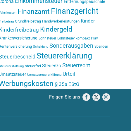
Einkommensteuer
Corona
Entfernungspauschale
Finanzgericht
Finanzamt
Fahrtkosten
Kinder
Grundfreibetrag
Handwerkerleistungen
Freibetrag
Kindergeld
Kinderfreibetrag
Krankenversicherung
Lohnsteuer
Lohnsteuer kompakt
Play
Sonderausgaben
Rentenversicherung
Spenden
Scheidung
Steuererklärung
Steuerbescheid
Steuerrecht
SteuerGo
steuerfrei
Steuererstattung
Urteil
Umsatzsteuer
Umsatzsteuererklärung
Werbungskosten
§ 35a EStG
Folgen Sie uns
Facebook
X
Instagram