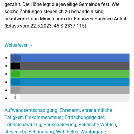
gezahlt. Die Höhe legt die jeweilige Gemeinde fest. Wie
solche Zahlungen steuerlich zu behandeln sind,
beantwortet das Ministerium der Finanzen Sachsen-Anhalt
(Erlass vom 22.5.2023, 45-S 2337-115).
Weiterlesen
»
Aufwandsentschädigung
,
Ehrenamt
,
ehrenamtliche
Tätigkeit
,
Einkommensteuer
,
Erfrischungsgelder
,
Lohnsteuerabzug
,
Pauschalierung
,
Politische Wahlen
,
steuerliche Behandlung
,
Wahlhelfer
,
Wahlorgane