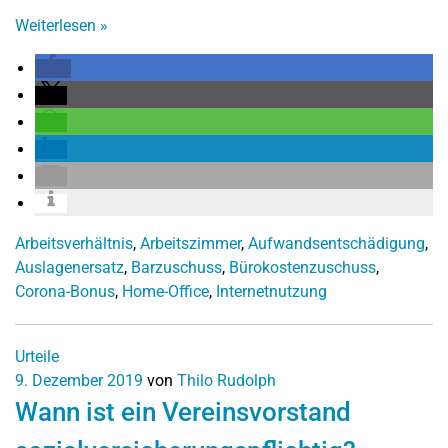
Weiterlesen
»
Arbeitsverhältnis
,
Arbeitszimmer
,
Aufwandsentschädigung
,
Auslagenersatz
,
Barzuschuss
,
Bürokostenzuschuss
,
Corona-Bonus
,
Home-Office
,
Internetnutzung
Urteile
9. Dezember 2019
von
Thilo Rudolph
Wann ist ein Vereinsvorstand