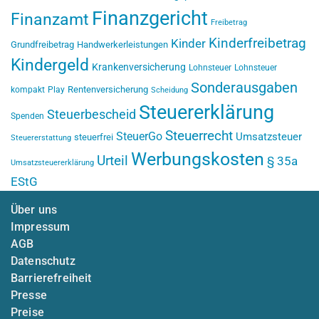
Finanzgericht
Finanzamt
Freibetrag
Kinderfreibetrag
Kinder
Grundfreibetrag
Handwerkerleistungen
Kindergeld
Krankenversicherung
Lohnsteuer
Lohnsteuer
Sonderausgaben
Rentenversicherung
kompakt
Play
Scheidung
Steuererklärung
Steuerbescheid
Spenden
Steuerrecht
SteuerGo
Umsatzsteuer
steuerfrei
Steuererstattung
Werbungskosten
Urteil
§ 35a
Umsatzsteuererklärung
EStG
Über uns
Impressum
AGB
Datenschutz
Barrierefreiheit
Presse
Preise