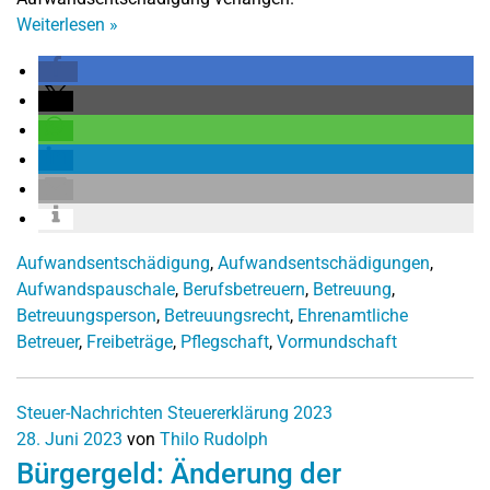
Weiterlesen
»
Aufwandsentschädigung
,
Aufwandsentschädigungen
,
Aufwandspauschale
,
Berufsbetreuern
,
Betreuung
,
Betreuungsperson
,
Betreuungsrecht
,
Ehrenamtliche
Betreuer
,
Freibeträge
,
Pflegschaft
,
Vormundschaft
Steuer-Nachrichten
Steuererklärung 2023
28. Juni 2023
von
Thilo Rudolph
Bürgergeld: Änderung der