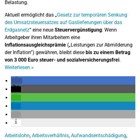
Belastung.
Aktuell ermöglicht das „
Gesetz zur temporären Senkung
des Umsatzsteuersatzes auf Gaslieferungen über das
Erdgasnetz
“ eine neue
Steuervergünstigung
: Wenn
Arbeitgeber ihren Mitarbeitern eine
Inflationsausgleichsprämie
(„Leistungen zur Abmilderung
der Inflation“) gewähren, bleibt diese
bis zu einem Betrag
von 3 000 Euro steuer- und sozialversicherungsfrei
.
Weiterlesen
»
Arbeitslohn
,
Arbeitsverhältnis
,
Aufwandsentschädigung
,