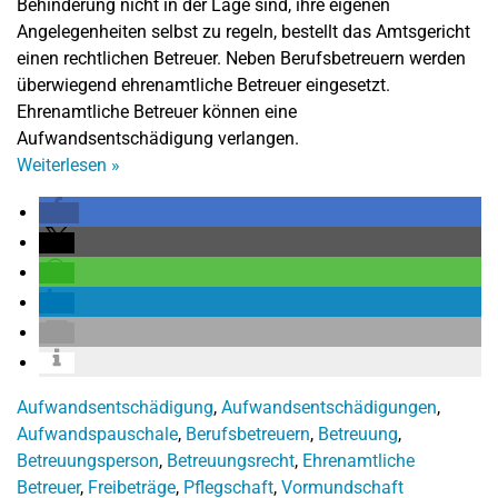
Behinderung nicht in der Lage sind, ihre eigenen
Angelegenheiten selbst zu regeln, bestellt das Amtsgericht
einen rechtlichen Betreuer. Neben Berufsbetreuern werden
überwiegend ehrenamtliche Betreuer eingesetzt.
Ehrenamtliche Betreuer können eine
Aufwandsentschädigung verlangen.
Weiterlesen
»
Aufwandsentschädigung
,
Aufwandsentschädigungen
,
Aufwandspauschale
,
Berufsbetreuern
,
Betreuung
,
Betreuungsperson
,
Betreuungsrecht
,
Ehrenamtliche
Betreuer
,
Freibeträge
,
Pflegschaft
,
Vormundschaft