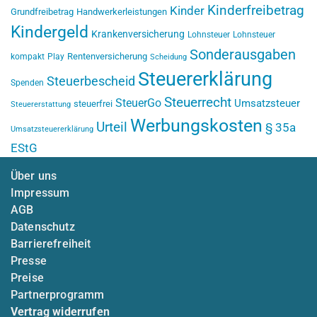
Kinderfreibetrag
Kinder
Grundfreibetrag
Handwerkerleistungen
Kindergeld
Krankenversicherung
Lohnsteuer
Lohnsteuer
Sonderausgaben
Rentenversicherung
kompakt
Play
Scheidung
Steuererklärung
Steuerbescheid
Spenden
Steuerrecht
SteuerGo
Umsatzsteuer
steuerfrei
Steuererstattung
Werbungskosten
Urteil
§ 35a
Umsatzsteuererklärung
EStG
Über uns
Impressum
AGB
Datenschutz
Barrierefreiheit
Presse
Preise
Partnerprogramm
Vertrag widerrufen