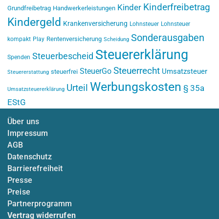
Kinderfreibetrag
Kinder
Grundfreibetrag
Handwerkerleistungen
Kindergeld
Krankenversicherung
Lohnsteuer
Lohnsteuer
Sonderausgaben
Rentenversicherung
kompakt
Play
Scheidung
Steuererklärung
Steuerbescheid
Spenden
Steuerrecht
SteuerGo
Umsatzsteuer
steuerfrei
Steuererstattung
Werbungskosten
Urteil
§ 35a
Umsatzsteuererklärung
EStG
Über uns
Impressum
AGB
Datenschutz
Barrierefreiheit
Presse
Preise
Partnerprogramm
Vertrag widerrufen