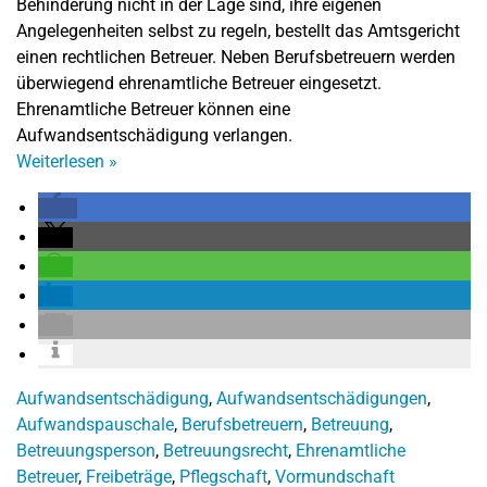
Behinderung nicht in der Lage sind, ihre eigenen
Angelegenheiten selbst zu regeln, bestellt das Amtsgericht
einen rechtlichen Betreuer. Neben Berufsbetreuern werden
überwiegend ehrenamtliche Betreuer eingesetzt.
Ehrenamtliche Betreuer können eine
Aufwandsentschädigung verlangen.
Weiterlesen
»
Aufwandsentschädigung
,
Aufwandsentschädigungen
,
Aufwandspauschale
,
Berufsbetreuern
,
Betreuung
,
Betreuungsperson
,
Betreuungsrecht
,
Ehrenamtliche
Betreuer
,
Freibeträge
,
Pflegschaft
,
Vormundschaft