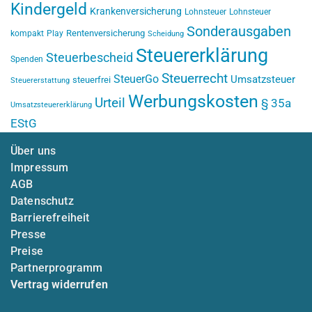
Kindergeld
Krankenversicherung
Lohnsteuer
Lohnsteuer
Sonderausgaben
Rentenversicherung
kompakt
Play
Scheidung
Steuererklärung
Steuerbescheid
Spenden
Steuerrecht
SteuerGo
Umsatzsteuer
steuerfrei
Steuererstattung
Werbungskosten
Urteil
§ 35a
Umsatzsteuererklärung
EStG
Über uns
Impressum
AGB
Datenschutz
Barrierefreiheit
Presse
Preise
Partnerprogramm
Vertrag widerrufen