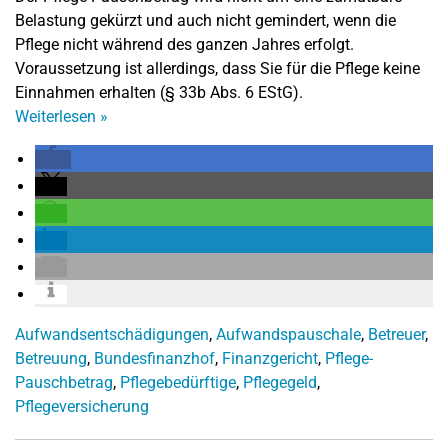
Belastung gekürzt und auch nicht gemindert, wenn die
Pflege nicht während des ganzen Jahres erfolgt.
Voraussetzung ist allerdings, dass Sie für die Pflege keine
Einnahmen erhalten (§ 33b Abs. 6 EStG).
Weiterlesen
»
Aufwandsentschädigungen
,
Aufwandspauschale
,
Betreuer
,
Betreuung
,
Bundesfinanzhof
,
Finanzgericht
,
Pflege-
Pauschbetrag
,
Pflegebedürftige
,
Pflegegeld
,
Pflegeversicherung