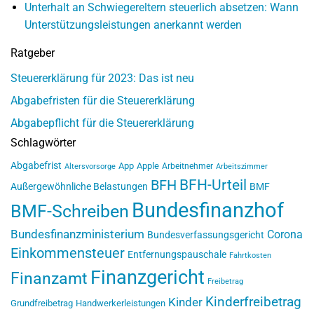
Unterhalt an Schwiegereltern steuerlich absetzen: Wann
Unterstützungsleistungen anerkannt werden
Ratgeber
Steuererklärung für 2023: Das ist neu
Abgabefristen für die Steuererklärung
Abgabepflicht für die Steuererklärung
Schlagwörter
Abgabefrist
App
Apple
Arbeitnehmer
Altersvorsorge
Arbeitszimmer
BFH-Urteil
BFH
Außergewöhnliche Belastungen
BMF
Bundesfinanzhof
BMF-Schreiben
Bundesfinanzministerium
Corona
Bundesverfassungsgericht
Einkommensteuer
Entfernungspauschale
Fahrtkosten
Finanzgericht
Finanzamt
Freibetrag
Kinderfreibetrag
Kinder
Grundfreibetrag
Handwerkerleistungen