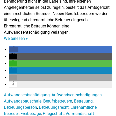
Behinderung nicht in der Lage sind, ihre eigenen
Angelegenheiten selbst zu regeln, bestellt das Amtsgericht
einen rechtlichen Betreuer. Neben Berufsbetreuern werden
überwiegend ehrenamtliche Betreuer eingesetzt.
Ehrenamtliche Betreuer können eine
Aufwandsentschädigung verlangen.
Weiterlesen
»
Aufwandsentschädigung
,
Aufwandsentschädigungen
,
Aufwandspauschale
,
Berufsbetreuern
,
Betreuung
,
Betreuungsperson
,
Betreuungsrecht
,
Ehrenamtliche
Betreuer
,
Freibeträge
,
Pflegschaft
,
Vormundschaft