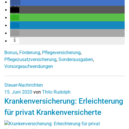
Bonus
,
Förderung
,
Pflegeversicherung
,
Pflegezusatzversicherung
,
Sonderausgaben
,
Vorsorgeaufwendungen
Steuer-Nachrichten
15. Juni 2020
von
Thilo Rudolph
Krankenversicherung: Erleichterung
für privat Krankenversicherte