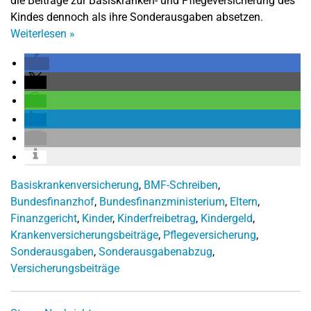
die Beiträge zur Basiskranken- und Pflegeversicherung des
Kindes dennoch als ihre Sonderausgaben absetzen.
Weiterlesen
»
Basiskrankenversicherung
,
BMF-Schreiben
,
Bundesfinanzhof
,
Bundesfinanzministerium
,
Eltern
,
Finanzgericht
,
Kinder
,
Kinderfreibetrag
,
Kindergeld
,
Krankenversicherungsbeiträge
,
Pflegeversicherung
,
Sonderausgaben
,
Sonderausgabenabzug
,
Versicherungsbeiträge