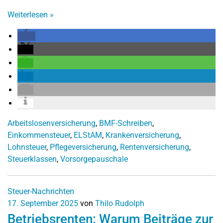
Weiterlesen
»
Arbeitslosenversicherung
,
BMF-Schreiben
,
Einkommensteuer
,
ELStAM
,
Krankenversicherung
,
Lohnsteuer
,
Pflegeversicherung
,
Rentenversicherung
,
Steuerklassen
,
Vorsorgepauschale
Steuer-Nachrichten
17. September 2025
von
Thilo Rudolph
Betriebsrenten: Warum Beiträge zur