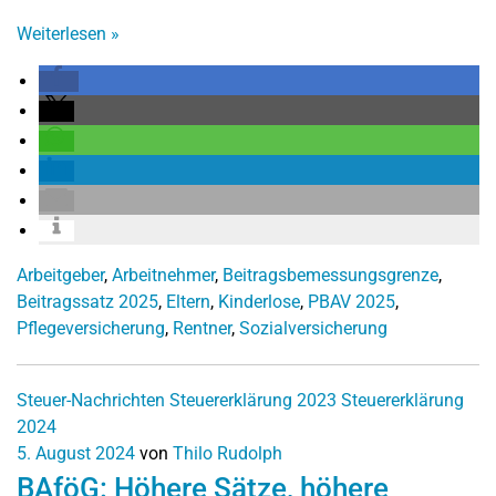
Weiterlesen
»
Arbeitgeber
,
Arbeitnehmer
,
Beitragsbemessungsgrenze
,
Beitragssatz 2025
,
Eltern
,
Kinderlose
,
PBAV 2025
,
Pflegeversicherung
,
Rentner
,
Sozialversicherung
Steuer-Nachrichten
Steuererklärung 2023
Steuererklärung
2024
5. August 2024
von
Thilo Rudolph
BAföG: Höhere Sätze, höhere