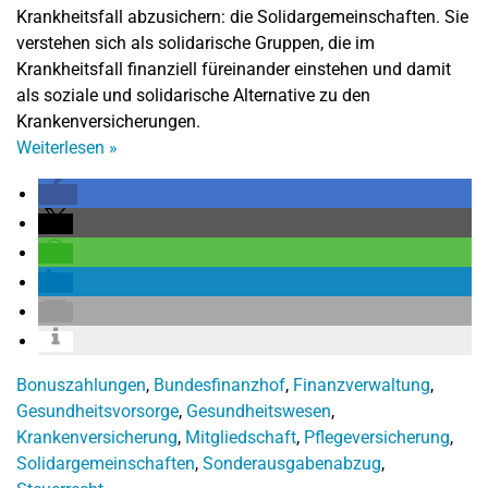
Krankheitsfall abzusichern: die Solidargemeinschaften. Sie
verstehen sich als solidarische Gruppen, die im
Krankheitsfall finanziell füreinander einstehen und damit
als soziale und solidarische Alternative zu den
Krankenversicherungen.
Weiterlesen
»
Bonuszahlungen
,
Bundesfinanzhof
,
Finanzverwaltung
,
Gesundheitsvorsorge
,
Gesundheitswesen
,
Krankenversicherung
,
Mitgliedschaft
,
Pflegeversicherung
,
Solidargemeinschaften
,
Sonderausgabenabzug
,