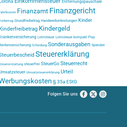
Einkommensteuer
Corona
Entfernungspauschale
Finanzgericht
Finanzamt
Fahrtkosten
Kinder
Grundfreibetrag
Handwerkerleistungen
Freibetrag
Kindergeld
Kinderfreibetrag
Krankenversicherung
Lohnsteuer
Lohnsteuer kompakt
Play
Sonderausgaben
Rentenversicherung
Spenden
Scheidung
Steuererklärung
Steuerbescheid
Steuerrecht
SteuerGo
steuerfrei
Steuererstattung
Urteil
Umsatzsteuer
Umsatzsteuererklärung
Werbungskosten
§ 35a EStG
Folgen Sie uns
Facebook
X
Instagram