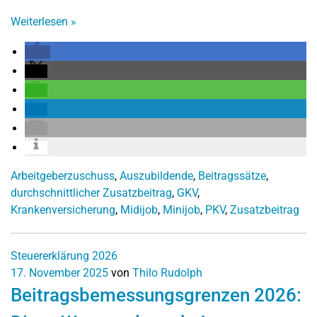
Weiterlesen
»
Arbeitgeberzuschuss
,
Auszubildende
,
Beitragssätze
,
durchschnittlicher Zusatzbeitrag
,
GKV
,
Krankenversicherung
,
Midijob
,
Minijob
,
PKV
,
Zusatzbeitrag
Steuererklärung 2026
17. November 2025
von
Thilo Rudolph
Beitragsbemessungsgrenzen 2026: