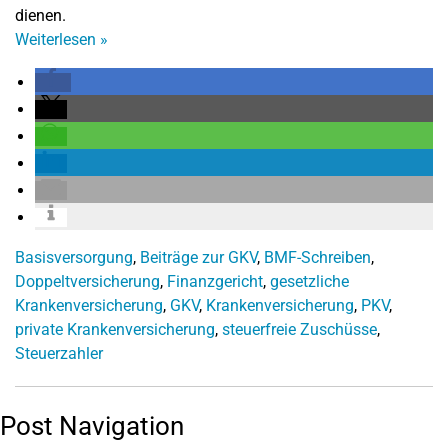
dienen.
Weiterlesen
»
Basisversorgung
,
Beiträge zur GKV
,
BMF-Schreiben
,
Doppeltversicherung
,
Finanzgericht
,
gesetzliche
Krankenversicherung
,
GKV
,
Krankenversicherung
,
PKV
,
private Krankenversicherung
,
steuerfreie Zuschüsse
,
Steuerzahler
Post Navigation