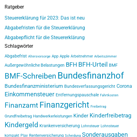
Ratgeber
Steuererklärung für 2023: Das ist neu
Abgabefristen für die Steuererklärung
Abgabepflicht für die Steuererklärung
Schlagwörter
Abgabefrist
App
Apple
Arbeitnehmer
Altersvorsorge
Arbeitszimmer
BFH-Urteil
BFH
Außergewöhnliche Belastungen
BMF
Bundesfinanzhof
BMF-Schreiben
Bundesfinanzministerium
Corona
Bundesverfassungsgericht
Einkommensteuer
Entfernungspauschale
Fahrtkosten
Finanzgericht
Finanzamt
Freibetrag
Kinderfreibetrag
Kinder
Grundfreibetrag
Handwerkerleistungen
Kindergeld
Krankenversicherung
Lohnsteuer
Lohnsteuer
Sonderausgaben
Rentenversicherung
kompakt
Play
Scheidung