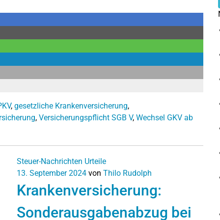
 PKV
,
gesetzliche Krankenversicherung
,
rsicherung
,
Versicherungspflicht SGB V
,
Wechsel GKV ab
Steuer-Nachrichten
Urteile
13. September 2024
von
Thilo Rudolph
Krankenversicherung:
Sonderausgabenabzug bei