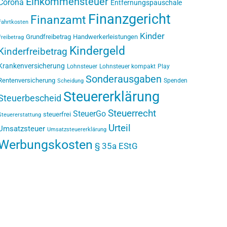
Einkommensteuer
Corona
Entfernungspauschale
Finanzgericht
Finanzamt
Fahrtkosten
Kinder
Grundfreibetrag
Handwerkerleistungen
Freibetrag
Kindergeld
Kinderfreibetrag
Krankenversicherung
Lohnsteuer
Lohnsteuer kompakt
Play
Sonderausgaben
Rentenversicherung
Spenden
Scheidung
Steuererklärung
Steuerbescheid
Steuerrecht
SteuerGo
steuerfrei
Steuererstattung
Urteil
Umsatzsteuer
Umsatzsteuererklärung
Werbungskosten
§ 35a EStG