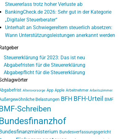
Steuererlass trotz hoher Verluste ab
BankingCheck.de 2026: Sehr gut in der Kategorie
„Digitaler Steuerberater“
Unterhalt an Schwiegereltern steuerlich absetzen:
Wann Unterstützungsleistungen anerkannt werden
Ratgeber
Steuererklärung für 2023: Das ist neu
Abgabefristen für die Steuererklärung
Abgabepflicht für die Steuererklärung
Schlagwörter
Abgabefrist
App
Apple
Arbeitnehmer
Altersvorsorge
Arbeitszimmer
BFH-Urteil
BFH
Außergewöhnliche Belastungen
BMF
BMF-Schreiben
Bundesfinanzhof
Bundesfinanzministerium
Bundesverfassungsgericht