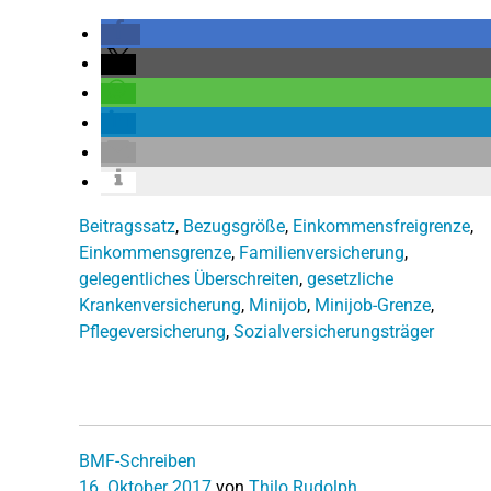
Beitragssatz
,
Bezugsgröße
,
Einkommensfreigrenze
,
Einkommensgrenze
,
Familienversicherung
,
gelegentliches Überschreiten
,
gesetzliche
Krankenversicherung
,
Minijob
,
Minijob-Grenze
,
Pflegeversicherung
,
Sozialversicherungsträger
BMF-Schreiben
16. Oktober 2017
von
Thilo Rudolph