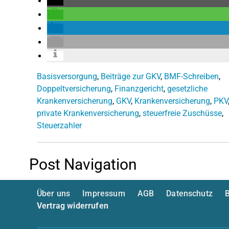
Basisversorgung
,
Beiträge zur GKV
,
BMF-Schreiben
,
Doppeltversicherung
,
Finanzgericht
,
gesetzliche
Krankenversicherung
,
GKV
,
Krankenversicherung
,
PKV
private Krankenversicherung
,
steuerfreie Zuschüsse
,
Steuerzahler
Post Navigation
Über uns
Impressum
AGB
Datenschutz
B
Vertrag widerrufen