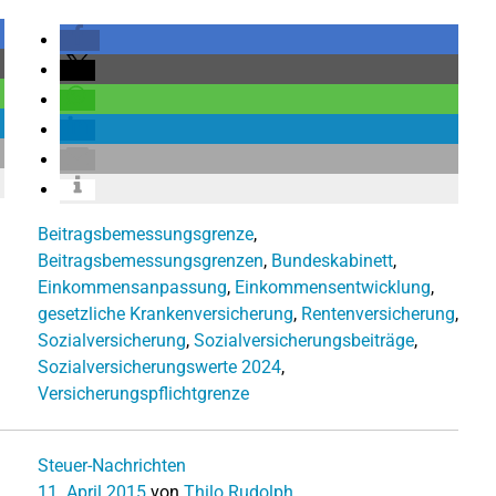
Beitragsbemessungsgrenze
,
Beitragsbemessungsgrenzen
,
Bundeskabinett
,
Einkommensanpassung
,
Einkommensentwicklung
,
gesetzliche Krankenversicherung
,
Rentenversicherung
,
Sozialversicherung
,
Sozialversicherungsbeiträge
,
Sozialversicherungswerte 2024
,
Versicherungspflichtgrenze
Steuer-Nachrichten
11. April 2015
von
Thilo Rudolph