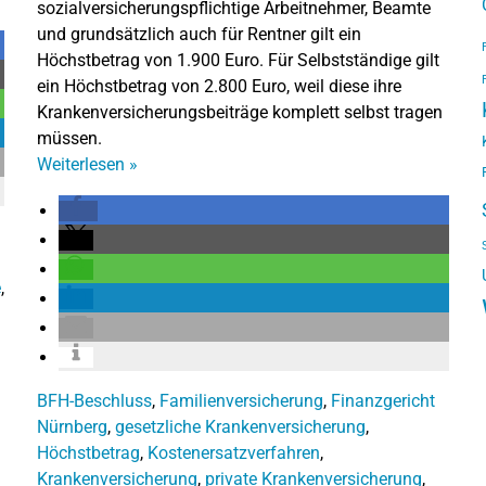
sozialversicherungspflichtige Arbeitnehmer, Beamte
und grundsätzlich auch für Rentner gilt ein
Höchstbetrag von 1.900 Euro. Für Selbstständige gilt
ein Höchstbetrag von 2.800 Euro, weil diese ihre
Krankenversicherungsbeiträge komplett selbst tragen
müssen.
Weiterlesen
»
e
,
BFH-Beschluss
,
Familienversicherung
,
Finanzgericht
Nürnberg
,
gesetzliche Krankenversicherung
,
Höchstbetrag
,
Kostenersatzverfahren
,
Krankenversicherung
,
private Krankenversicherung
,