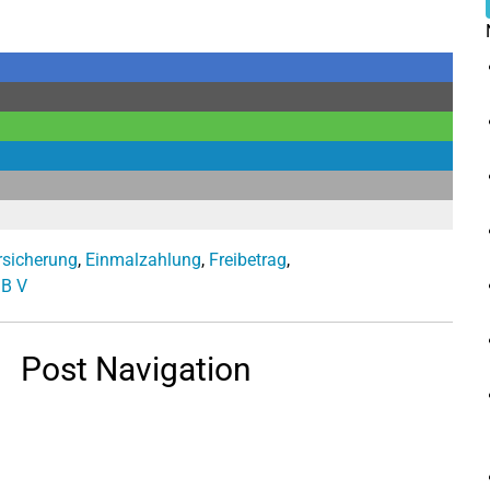
rsicherung
,
Einmalzahlung
,
Freibetrag
,
B V
Post Navigation