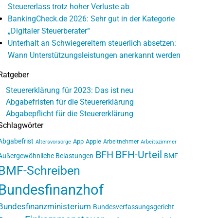
Steuererlass trotz hoher Verluste ab
BankingCheck.de 2026: Sehr gut in der Kategorie
„Digitaler Steuerberater“
Unterhalt an Schwiegereltern steuerlich absetzen:
Wann Unterstützungsleistungen anerkannt werden
Ratgeber
Steuererklärung für 2023: Das ist neu
Abgabefristen für die Steuererklärung
Abgabepflicht für die Steuererklärung
Schlagwörter
Abgabefrist
App
Apple
Arbeitnehmer
Altersvorsorge
Arbeitszimmer
BFH-Urteil
BFH
Außergewöhnliche Belastungen
BMF
BMF-Schreiben
Bundesfinanzhof
Bundesfinanzministerium
Bundesverfassungsgericht