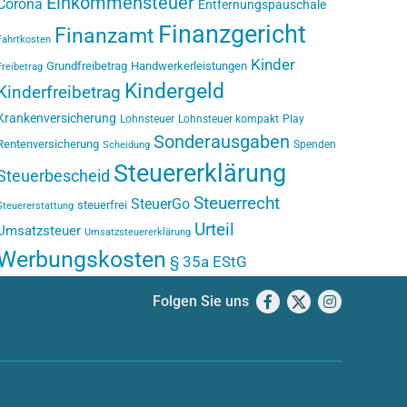
Einkommensteuer
Corona
Entfernungspauschale
Finanzgericht
Finanzamt
Fahrtkosten
Kinder
Grundfreibetrag
Handwerkerleistungen
Freibetrag
Kindergeld
Kinderfreibetrag
Krankenversicherung
Lohnsteuer
Lohnsteuer kompakt
Play
Sonderausgaben
Rentenversicherung
Spenden
Scheidung
Steuererklärung
Steuerbescheid
Steuerrecht
SteuerGo
steuerfrei
Steuererstattung
Urteil
Umsatzsteuer
Umsatzsteuererklärung
Werbungskosten
§ 35a EStG
Folgen Sie uns
Facebook
X
Instagram