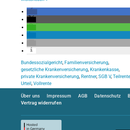
Bundessozialgericht
,
Familienversicherung
,
gesetzliche Krankenversicherung
,
Krankenkasse
,
private Krankenversicherung
,
Rentner
,
SGB V
,
Teilrent
Urteil
,
Vollrente
Über uns
Impressum
AGB
Datenschutz
B
Vertrag widerrufen